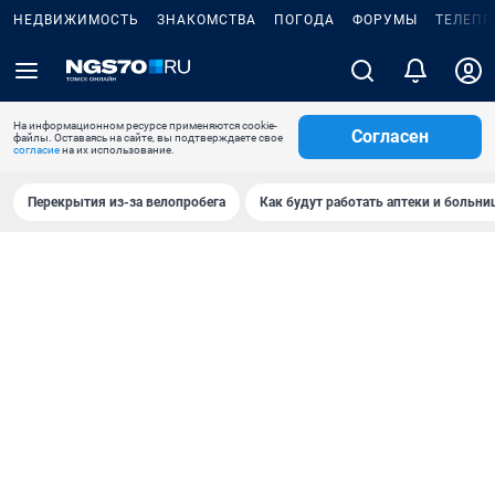
НЕДВИЖИМОСТЬ
ЗНАКОМСТВА
ПОГОДА
ФОРУМЫ
ТЕЛЕПР
На информационном ресурсе применяются cookie-
Согласен
файлы. Оставаясь на сайте, вы подтверждаете свое
согласие
на их использование.
Перекрытия из-за велопробега
Как будут работать аптеки и больн