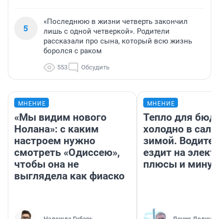
«Последнюю в жизни четверть закончил
5
лишь с одной четверкой». Родители
рассказали про сына, который всю жизнь
боролся с раком
553
Обсудить
МНЕНИЕ
МНЕНИЕ
«Мы видим нового
Тепло для бюд
Нолана»: с каким
холодно в сало
настроем нужно
зимой. Водител
смотреть «Одиссею»,
ездит на элект
чтобы она не
плюсы и мину
выглядела как фиаско
Надежда Губарь
Денис Дедюхи