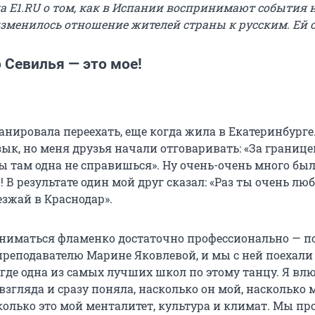
ла
E
1.
RU
о том, как в Испании воспринимают события 
изменилось отношение жителей страны к русским. Ей с
о Севилья — это мое!
анировала переехать, еще когда жила в Екатеринбурге
зык, но меня друзья начали отговаривать: «За границ
ты там одна не справишься». Ну очень-очень много бы
 В результате один мой друг сказал: «Раз ты очень л
езжай в Краснодар».
аниматься фламенко достаточно профессионально — п
преподавателю Марине Яковлевой, и мы с ней поехали 
 где одна из самых лучших школ по этому танцу. Я вл
 взгляда и сразу поняла, насколько он мой, насколько 
колько это мой менталитет, культура и климат. Мы п