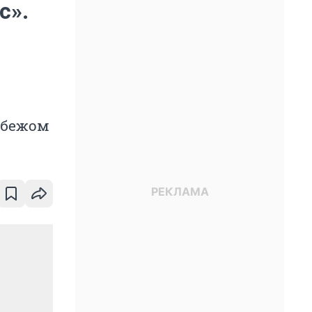
с».
убежом