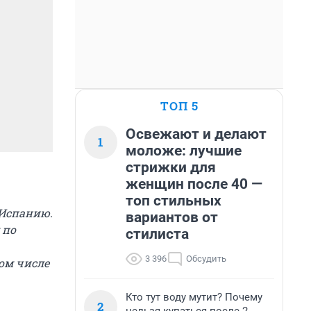
ТОП 5
Освежают и делают
1
моложе: лучшие
стрижки для
женщин после 40 —
топ стильных
 Испанию.
вариантов от
 по
стилиста
3 396
Обсудить
ом числе
Кто тут воду мутит? Почему
2