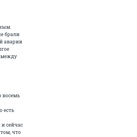
ьным.
ие брали
ой аварии
лгое
ь между
о восемь
о есть
.
 и сейчас
том, что