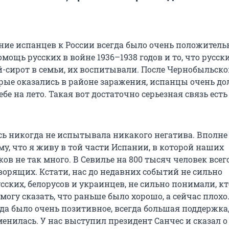
ние испанцев к России всегда было очень положител
мощь русских в войне 1936–1938 годов и то, что русск
й-сирот в семьи, их воспитывали. После Чернобыльск
орые оказались в районе заражения, испанцы очень до
ебе на лето. Такая вот достаточно серьезная связь ест
есь никогда не испытывала никакого негатива. Вполне
у, что я живу в той части Испании, в которой наших
ов не так много. В Севилье на 800 тысяч человек всег
ворящих. Кстати, нас до недавних событий не сильно
сских, белорусов и украинцев, не сильно понимали, кт
 могу сказать, что раньше было хорошо, а сейчас плохо
да было очень позитивное, всегда большая поддержка,
енилась. У нас выступил президент Санчес и сказал о 