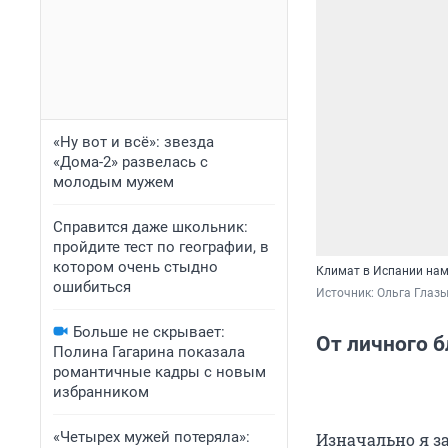
«Ну вот и всё»: звезда
«Дома-2» развелась с
молодым мужем
Справится даже школьник:
пройдите тест по географии, в
котором очень стыдно
Климат в Испании нам
ошибиться
Источник: 
Ольга Глаз
Больше не скрывает:
От личного б
Полина Гагарина показала
романтичные кадры с новым
избранником
«Четырех мужей потеряла»:
Изначально я з