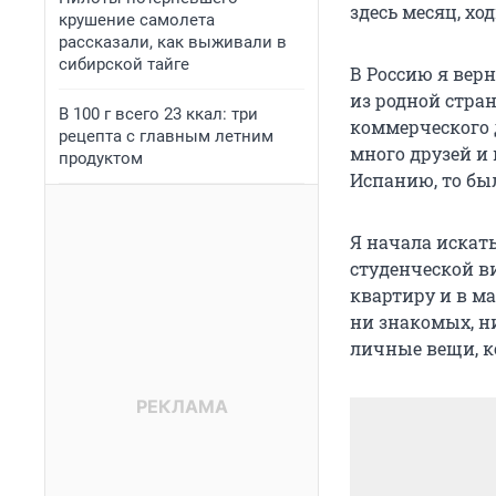
здесь месяц, хо
крушение самолета
рассказали, как выживали в
сибирской тайге
В Россию я вер
из родной стра
В 100 г всего 23 ккал: три
коммерческого 
рецепта с главным летним
много друзей и 
продуктом
Испанию, то был
Я начала искать
студенческой в
квартиру и в ма
ни знакомых, ни
личные вещи, к