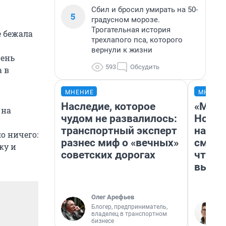
Сбил и бросил умирать на 50-
5
градусном морозе.
Трогательная история
е бежала
трехлапого пса, которого
вернули к жизни
чень
593
Обсудить
а в
МНЕНИЕ
МНЕНИ
Наследие, которое
«Мы в
 на
чудом не развалилось:
Нолан
транспортный эксперт
настр
ло ничего:
разнес миф о «вечных»
смотр
ку и
советских дорогах
чтобы
выгля
Олег Арефьев
Блогер, предприниматель,
владелец в транспортном
бизнесе