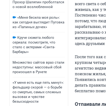
Прохор Шаляпин проболтался
всего света о с
о новой возлюбленной
живешь, как у т
Постепенно чис
«Меня бесила моя роль»:
потому, что люд
как сегодня выглядит Пуговка
зарабатываю, эт
из «Папиных дочек»
рассказываю о 
интегрировалас
Круче сюжета любого
сериала: посмотрите, что
здесь друзьями
стало с актерами «Санта-
Барбары»
После того как 
крупном четыре
Множество сайтов враз стали
недоступны: массовый сбой
агентство недв
произошел в Рунете
поиском жилья, 
Появились конт
«У меня есть еще пять минут»:
делать правиль
фельдшер скорой — о борьбе
бесплатно помо
со смертью, самых сложных
вызовах и чувстве
безысходности
Отпаивали л