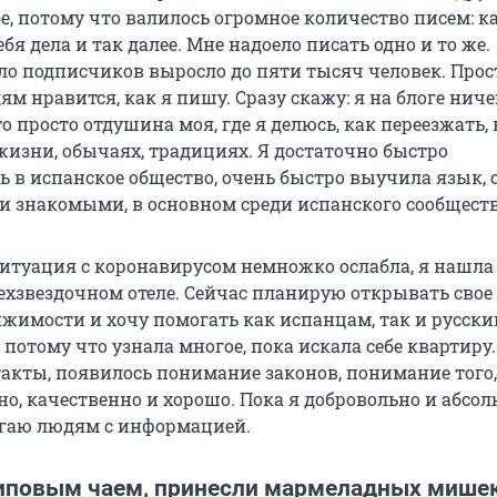
ебе, потому что валилось огромное количество писем: к
ебя дела и так далее. Мне надоело писать одно и то же.
ло подписчиков выросло до пяти тысяч человек. Прос
ям нравится, как я пишу. Сразу скажу: я на блоге ниче
о просто отдушина моя, где я делюсь, как переезжать, 
жизни, обычаях, традициях. Я достаточно быстро
ь в испанское общество, очень быстро выучила язык, 
 и знакомыми, в основном среди испанского сообществ
ситуация с коронавирусом немножко ослабла, я нашла 
хзвездочном отеле. Сейчас планирую открывать свое
ижимости и хочу помогать как испанцам, так и русски
потому что узнала многое, пока искала себе квартиру.
акты, появилось понимание законов, понимание того,
но, качественно и хорошо. Пока я добровольно и абсо
гаю людям с информацией.
иповым чаем, принесли мармеладных мише