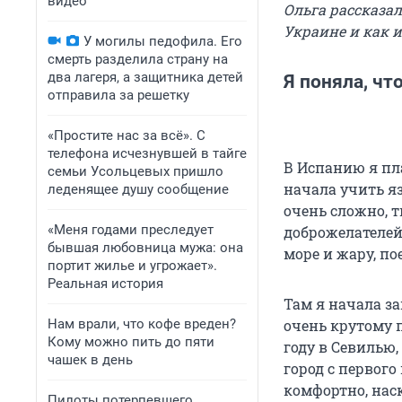
видео
Ольга рассказа
Украине и как 
У могилы педофила. Его
смерть разделила страну на
два лагеря, а защитника детей
Я поняла, чт
отправила за решетку
«Простите нас за всё». С
телефона исчезнувшей в тайге
В Испанию я пл
семьи Усольцевых пришло
начала учить я
леденящее душу сообщение
очень сложно, 
«Меня годами преследует
доброжелателей!
бывшая любовница мужа: она
море и жару, по
портит жилье и угрожает».
Реальная история
Там я начала з
Нам врали, что кофе вреден?
очень крутому 
Кому можно пить до пяти
году в Севилью,
чашек в день
город с первого
комфортно, нас
Пилоты потерпевшего