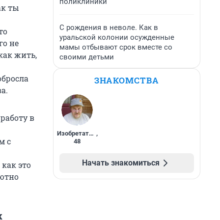
поликлиники
ак ты
С рождения в неволе. Как в
то
уральской колонии осужденные
го не
мамы отбывают срок вместе со
как жить,
своими детьми
обросла
ЗНАКОМСТВА
а.
работу в
Изобретатель
,
м с
48
Начать знакомиться
 как это
лютно
к