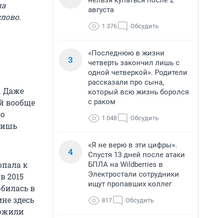
нельзя купаться после 2
на
августа
лово.
1 376
Обсудить
«Последнюю в жизни
3
четверть закончил лишь с
одной четверкой». Родители
рассказали про сына,
. Даже
который всю жизнь боролся
с раком
ей вообще
ло
1 048
Обсудить
юбишь
«Я не верю в эти цифры».
4
Спустя 13 дней после атаки
опала к
БПЛА на Wildberries в
Электростали сотрудники
в 2015
ищут пропавших коллег
юбилась в
мне здесь
817
Обсудить
рожили