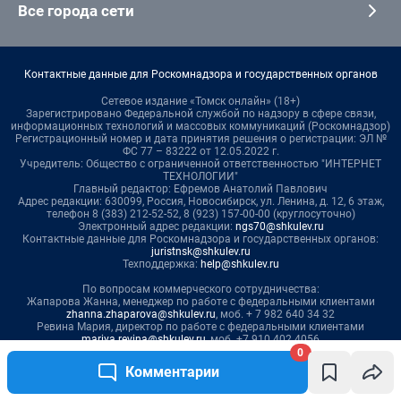
Все города сети
Контактные данные для Роскомнадзора и государственных органов
Сетевое издание «Томск онлайн» (18+)
Зарегистрировано Федеральной службой по надзору в сфере связи,
информационных технологий и массовых коммуникаций (Роскомнадзор)
Регистрационный номер и дата принятия решения о регистрации: ЭЛ №
ФС 77 – 83222 от 12.05.2022 г.
Учредитель: Общество с ограниченной ответственностью "ИНТЕРНЕТ
ТЕХНОЛОГИИ"
Главный редактор: Ефремов Анатолий Павлович
Адрес редакции: 630099, Россия, Новосибирск, ул. Ленина, д. 12, 6 этаж,
телефон 8 (383) 212-52-52, 8 (923) 157-00-00 (круглосуточно)
Электронный адрес редакции:
ngs70@shkulev.ru
Контактные данные для Роскомнадзора и государственных органов:
juristnsk@shkulev.ru
Техподдержка:
help@shkulev.ru
По вопросам коммерческого сотрудничества:
Жапарова Жанна, менеджер по работе с федеральными клиентами
zhanna.zhaparova@shkulev.ru
, моб. + 7 982 640 34 32
Ревина Мария, директор по работе с федеральными клиентами
mariya.revina@shkulev.ru
, моб. +7 910 402 4056
0
Комментарии
Редакция сайта не несет ответственности за достоверность
информации, содержащейся в рекламных объявлениях.