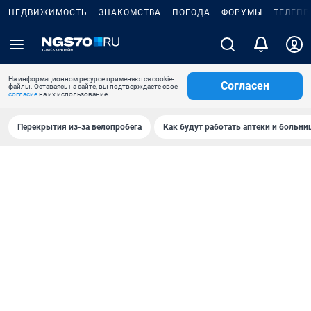
НЕДВИЖИМОСТЬ
ЗНАКОМСТВА
ПОГОДА
ФОРУМЫ
ТЕЛЕПР
На информационном ресурсе применяются cookie-
Согласен
файлы. Оставаясь на сайте, вы подтверждаете свое
согласие
на их использование.
Перекрытия из-за велопробега
Как будут работать аптеки и больн