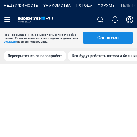
НЕДВИЖИМОСТЬ
ЗНАКОМСТВА
ПОГОДА
ФОРУМЫ
ТЕЛЕПР
На информационном ресурсе применяются cookie-
Согласен
файлы. Оставаясь на сайте, вы подтверждаете свое
согласие
на их использование.
Перекрытия из-за велопробега
Как будут работать аптеки и больн