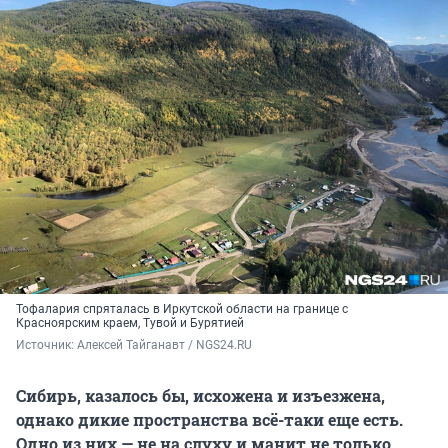
Тофалария спряталась в Иркутской области на границе с
Красноярским краем, Тувой и Бурятией
Источник: 
Алексей Тайганавт / NGS24.RU
Сибирь, казалось бы, исхожена и изъезжена,
однако дикие пространства всё-таки еще есть.
Одно из них — не на слуху и манит не только