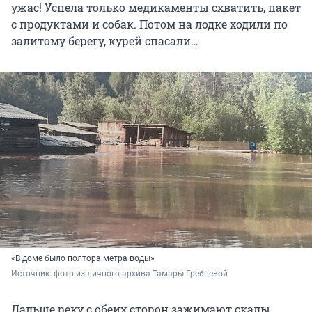
ужас! Успела только медикаменты схватить, пакет
с продуктами и собак. Потом на лодке ходили по
залитому берегу, курей спасали…
«В доме было полтора метра воды»
Источник: 
фото из личного архива Тамары Гребневой
Дальше реку с обеих сторон зажимают скалы,