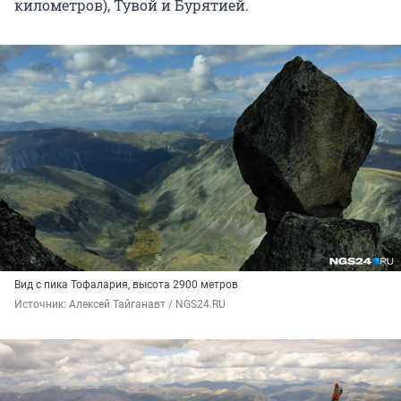
километров), Тувой и Бурятией.
Вид с пика Тофалария, высота 2900 метров
Источник: 
Алексей Тайганавт / NGS24.RU