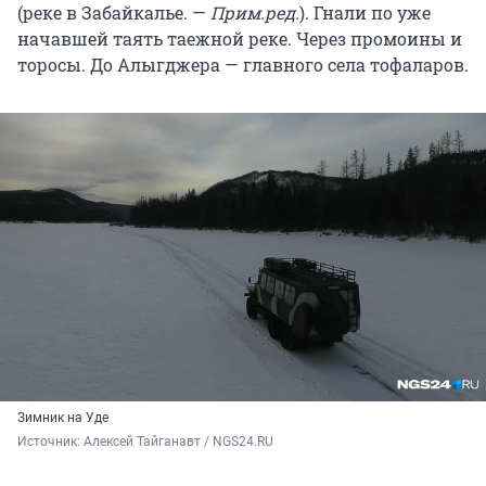
(реке в Забайкалье. —
Прим.ред.
). Гнали по уже
начавшей таять таежной реке. Через промоины и
торосы. До Алыгджера — главного села тофаларов.
Зимник на Уде
Источник: 
Алексей Тайганавт / NGS24.RU