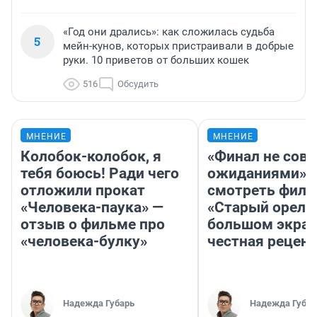
«Год они дрались»: как сложилась судьба
5
мейн-кунов, которых пристраивали в добрые
руки. 10 приветов от больших кошек
516
Обсудить
МНЕНИЕ
МНЕНИЕ
Колобок-колобок, я
«Финал не совп
тебя боюсь! Ради чего
ожиданиями»: 
отложили прокат
смотреть фил
«Человека-паука» —
«Старый орел» 
отзыв о фильме про
большом экран
«человека-булку»
честная рецен
Надежда Губарь
Надежда Губар