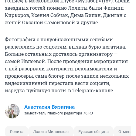
голые») в московском клубе «Мутабор» (18+). Среди
звездных гостей помимо Лолиты были Филипп
Киркоров, Ксения Собчак, Дима Билан, Джиган с
женой Оксаной Самойловой и другие.
Фотографии с полуобнаженными селебами
разлетелись по соцсетям, вызвав бурю негатива.
Больше остальных досталось организатору —
самой Ивлеевой. После проведения мероприятия
с ней разорвали контракты рекламодатели и
продюсеры, сама блогер после записи нескольких
видеоизвинений перестала вести соцсети,
изредка публикуя посты в Telegram-канале.
Анастасия Вязигина
заместитель главного редактора 76.RU
Лолита
Лолита Милявская
Русская община
Отмена к