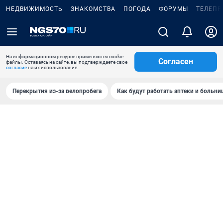
НЕДВИЖИМОСТЬ
ЗНАКОМСТВА
ПОГОДА
ФОРУМЫ
ТЕЛЕПР
На информационном ресурсе применяются cookie-
Согласен
файлы. Оставаясь на сайте, вы подтверждаете свое
согласие
на их использование.
Перекрытия из-за велопробега
Как будут работать аптеки и больн