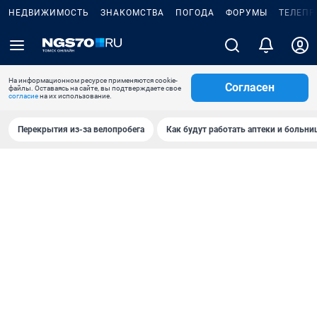
НЕДВИЖИМОСТЬ
ЗНАКОМСТВА
ПОГОДА
ФОРУМЫ
ТЕЛЕПР
На информационном ресурсе применяются cookie-
Согласен
файлы. Оставаясь на сайте, вы подтверждаете свое
согласие
на их использование.
Перекрытия из-за велопробега
Как будут работать аптеки и больн