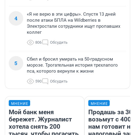
«Я не верю в эти цифры». Спустя 13 дней
4
после атаки БПЛА на Wildberries в
Электростали сотрудники ищут пропавших
коллег
806
Обсудить
Сбил и бросил умирать на 50-градусном
5
морозе. Трогательная история трехлапого
пса, которого вернули к жизни
590
Обсудить
МНЕНИЕ
МНЕНИЕ
Мой банк меня
Продашь за 300
бережет. Журналист
возьмут с 4000
хотела снять 200
нам готовит н
тысяч, чтобы погасить
налоговый зако