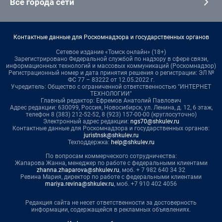
Все города сети
Контактные данные для Роскомнадзора и государственных органов
Сетевое издание «Томск онлайн» (18+)
Зарегистрировано Федеральной службой по надзору в сфере связи,
информационных технологий и массовых коммуникаций (Роскомнадзор)
Регистрационный номер и дата принятия решения о регистрации: ЭЛ №
ФС 77 – 83222 от 12.05.2022 г.
Учредитель: Общество с ограниченной ответственностью "ИНТЕРНЕТ
ТЕХНОЛОГИИ"
Главный редактор: Ефремов Анатолий Павлович
Адрес редакции: 630099, Россия, Новосибирск, ул. Ленина, д. 12, 6 этаж,
телефон 8 (383) 212-52-52, 8 (923) 157-00-00 (круглосуточно)
Электронный адрес редакции:
ngs70@shkulev.ru
Контактные данные для Роскомнадзора и государственных органов:
juristnsk@shkulev.ru
Техподдержка:
help@shkulev.ru
По вопросам коммерческого сотрудничества:
Жапарова Жанна, менеджер по работе с федеральными клиентами
zhanna.zhaparova@shkulev.ru
, моб. + 7 982 640 34 32
Ревина Мария, директор по работе с федеральными клиентами
mariya.revina@shkulev.ru
, моб. +7 910 402 4056
Редакция сайта не несет ответственности за достоверность
информации, содержащейся в рекламных объявлениях.