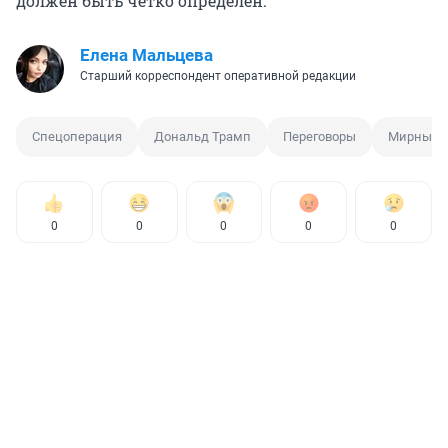
должен быть четко определен.
Елена Мальцева
Старший корреспондент оперативной редакции
Спецоперация
Дональд Трамп
Переговоры
Мирный 
0
0
0
0
0