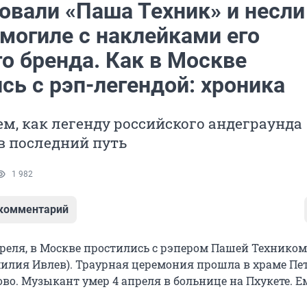
овали «Паша Техник» и несли
могиле с наклейками его
о бренда. Как в Москве
сь с рэп-легендой: хроника
м, как легенду российского андеграунда
в последний путь
1 982
 комментарий
преля, в Москве простились с рэпером Пашей Техником
илия Ивлев). Траурная церемония прошла в храме Пе
во. Музыкант умер 4 апреля в больнице на Пхукете. Е