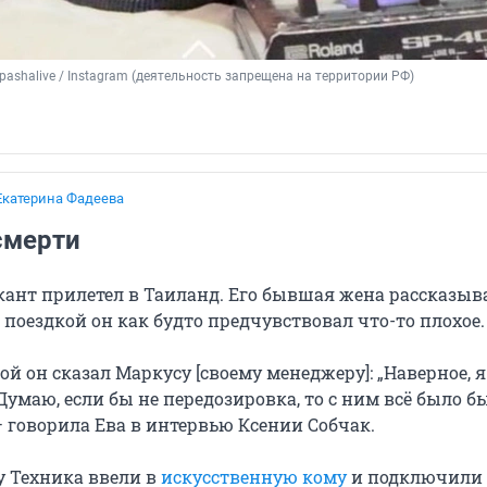
epashalive / Instagram (деятельность запрещена на территории РФ)
Екатерина Фадеева
смерти
кант прилетел в Таиланд. Его бывшая жена рассказыв
 поездкой он как будто предчувствовал что-то плохое.
ой он сказал Маркусу [своему менеджеру]: „Наверное, я
Думаю, если бы не передозировка, то с ним всё было б
 говорила Ева в интервью Ксении Собчак.
у Техника ввели в
искусственную кому
и подключили