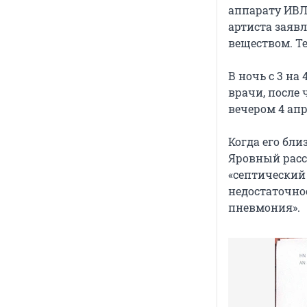
аппарату ИВЛ
артиста заяв
веществом. Т
В ночь с 3 на
врачи, после
вечером 4 апр
Когда его бл
Яровный расск
«септический
недостаточно
пневмония».