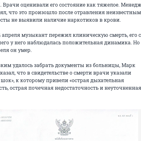
. Врачи оценивали его состояние как тяжелое. Менед
лял, что это произошло после отравления неизвестным
есты не выявили наличие наркотиков в крови.
 4 апреля музыкант пережил клиническую смерть, его 
 чего у него наблюдалась положительная динамика. Но
еля он умер.
изким удалось забрать документы из больницы, Марк
азал, что в свидетельстве о смерти врачи указали
 шок», к которому привели «острая дыхательная
сть, острая почечная недостаточность и неуточненна