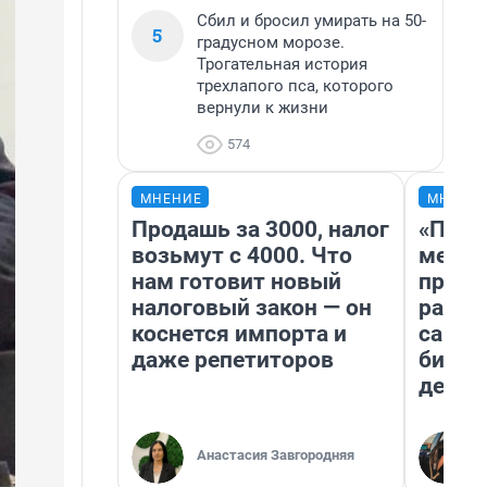
Сбил и бросил умирать на 50-
5
градусном морозе.
Трогательная история
трехлапого пса, которого
вернули к жизни
574
МНЕНИЕ
МНЕНИ
Продашь за 3000, налог
«Поку
возьмут с 4000. Что
мешке
нам готовит новый
предп
налоговый закон — он
расска
коснется импорта и
самом
даже репетиторов
бизне
дешев
Анастасия Завгородняя