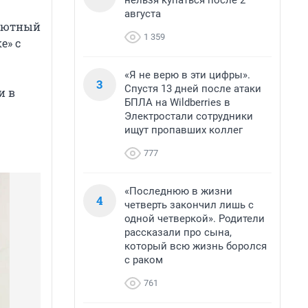
нельзя купаться после 2
августа
ебютный
1 359
е» с
«Я не верю в эти цифры».
3
Спустя 13 дней после атаки
и в
БПЛА на Wildberries в
Электростали сотрудники
ищут пропавших коллег
777
«Последнюю в жизни
4
четверть закончил лишь с
одной четверкой». Родители
рассказали про сына,
который всю жизнь боролся
с раком
761