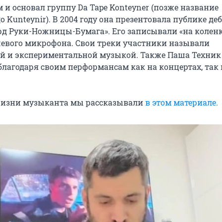
 и основал группу Da Tape Konteyner (позже название
о Kunteynir). В 2004 году она презентовала публике д
рд Руки-Ножницы-Бумага». Его записывали «на коленк
вого микрофона. Свои треки участники называли
й и экспериментальной музыкой. Также Паша Техник
благодаря своим перформансам как на концертах, так 
жизни музыканта мы рассказывали
в этом материале.