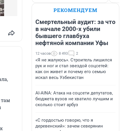
РЕКОМЕНДУЕМ
Смертельный аудит: за что
в начале 2000-х убили
бывшего главбуха
нефтяной компании Уфы
12 часов
8 493
2
«Я не жалуюсь». Строитель лишился
рук и ног и стал звездой соцсетей:
как он живет и почему его семью
искал весь Узбекистан
ала,
AI-AINA: Атака на соцсети депутатов,
бюджета вузов не хватило лучшим и
 там
сколько стоит арбуз
ы
«С гордостью говорю, что я
деревенский»: зачем северянин
 к