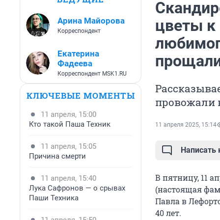
Скандир
Арина Майорова
цветы к 
Корреспондент
любимог
Екатерина
прощали
Фадеева
Корреспондент MSK1.RU
Рассказывае
КЛЮЧЕВЫЕ МОМЕНТЫ
провожали 
11 апреля, 15:00
Кто такой Паша Техник
11 апреля 2025, 15:14
11 апреля, 15:05
Написать
Причина смерти
В пятницу, 11 а
11 апреля, 15:40
Лука Сафронов — о срывах
(настоящая фам
Паши Техника
Павла в Лефорто
40 лет.