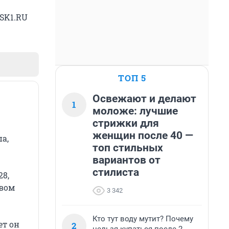
MSK1.RU
ТОП 5
Освежают и делают
1
моложе: лучшие
стрижки для
женщин после 40 —
а,
топ стильных
вариантов от
стилиста
28,
звом
3 342
Кто тут воду мутит? Почему
ет он
2