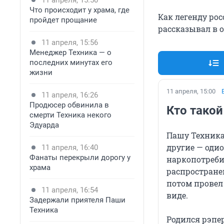
11 апреля, 15:50
Что происходит у храма, где
Как легенду ро
пройдет прощание
рассказывал в 
11 апреля, 15:56
Менеджер Техника — о
последних минутах его
жизни
11 апреля, 15:00
11 апреля, 16:26
Продюсер обвинила в
Кто такой
смерти Техника некого
Эдуарда
Пашу Техника
другие — оди
11 апреля, 16:40
Фанаты перекрыли дорогу у
наркопотреби
храма
распространен
потом провел 
11 апреля, 16:54
виде.
Задержали приятеля Паши
Техника
Родился рэпер