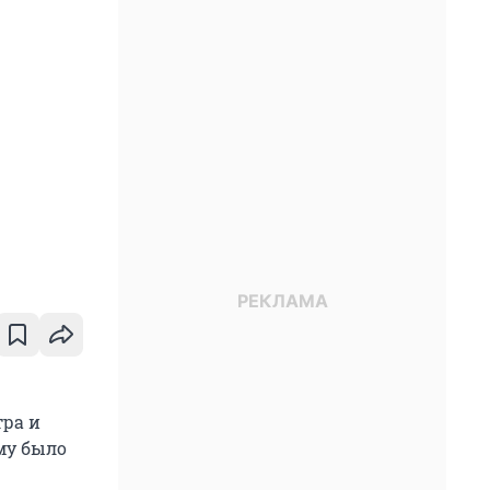
тра и
му было