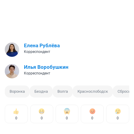
Елена Рублёва
Корреспондент
Илья Воробушкин
Корреспондент
Воронка
Бездна
Волга
Краснослободск
Сбросы 
0
0
0
0
0