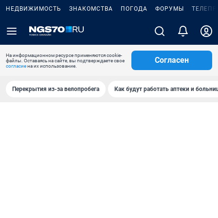
НЕДВИЖИМОСТЬ
ЗНАКОМСТВА
ПОГОДА
ФОРУМЫ
ТЕЛЕПР
На информационном ресурсе применяются cookie-
Согласен
файлы. Оставаясь на сайте, вы подтверждаете свое
согласие
на их использование.
Перекрытия из-за велопробега
Как будут работать аптеки и больн