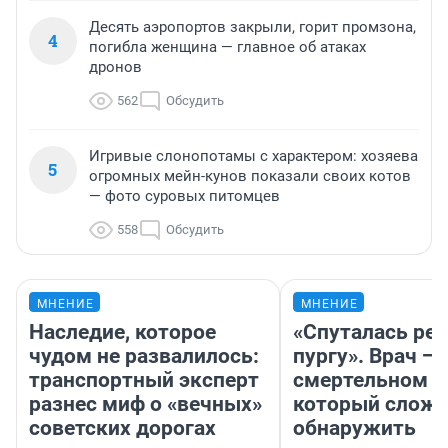
Десять аэропортов закрыли, горит промзона,
4
погибла женщина — главное об атаках
дронов
562
Обсудить
Игривые слонопотамы с характером: хозяева
5
огромных мейн-кунов показали своих котов
— фото суровых питомцев
558
Обсудить
МНЕНИЕ
МНЕНИЕ
Наследие, которое
«Спуталась реч
чудом не развалилось:
пургу». Врач — 
транспортный эксперт
смертельном д
разнес миф о «вечных»
который слож
советских дорогах
обнаружить