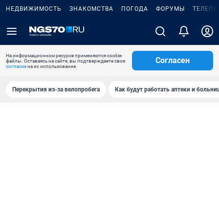
НЕДВИЖИМОСТЬ
ЗНАКОМСТВА
ПОГОДА
ФОРУМЫ
ТЕЛЕПР
На информационном ресурсе применяются cookie-
Согласен
файлы. Оставаясь на сайте, вы подтверждаете свое
согласие
на их использование.
Перекрытия из-за велопробега
Как будут работать аптеки и больн