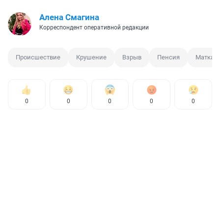
Алена Смагина
Корреспондент оперативной редакции
Происшествие
Крушение
Взрыв
Пенсия
Маткап
0
0
0
0
0