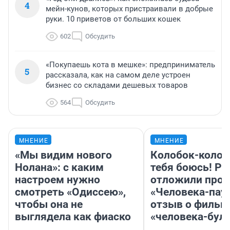
4
мейн-кунов, которых пристраивали в добрые
руки. 10 приветов от больших кошек
602
Обсудить
«Покупаешь кота в мешке»: предприниматель
5
рассказала, как на самом деле устроен
бизнес со складами дешевых товаров
564
Обсудить
МНЕНИЕ
МНЕНИЕ
«Мы видим нового
Колобок-колобо
Нолана»: с каким
тебя боюсь! Ра
настроем нужно
отложили прок
смотреть «Одиссею»,
«Человека-пау
чтобы она не
отзыв о фильм
выглядела как фиаско
«человека-бул