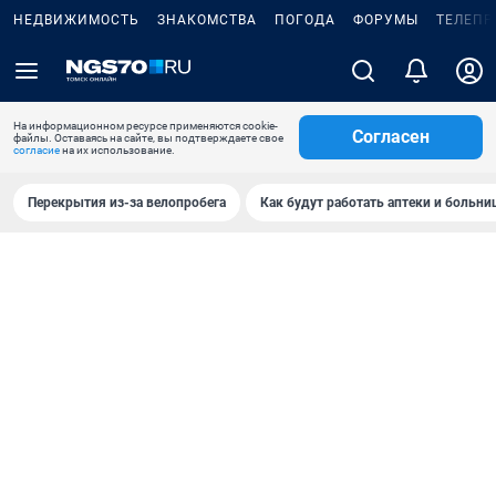
НЕДВИЖИМОСТЬ
ЗНАКОМСТВА
ПОГОДА
ФОРУМЫ
ТЕЛЕПР
На информационном ресурсе применяются cookie-
Согласен
файлы. Оставаясь на сайте, вы подтверждаете свое
согласие
на их использование.
Перекрытия из-за велопробега
Как будут работать аптеки и больн