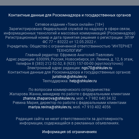
Контактные данные для Роскомнадзора и государственных органов
Сетевое издание «Томск онлайн» (18+)
Зарегистрировано Федеральной службой по надзору в сфере связи,
информационных технологий и массовых коммуникаций (Роскомнадзор)
Регистрационный номер и дата принятия решения о регистрации: ЭЛ №
ФС 77 – 83222 от 12.05.2022 г.
Учредитель: Общество с ограниченной ответственностью "ИНТЕРНЕТ
ТЕХНОЛОГИИ"
Главный редактор: Ефремов Анатолий Павлович
Адрес редакции: 630099, Россия, Новосибирск, ул. Ленина, д. 12, 6 этаж,
телефон 8 (383) 212-52-52, 8 (923) 157-00-00 (круглосуточно)
Электронный адрес редакции:
ngs70@shkulev.ru
Контактные данные для Роскомнадзора и государственных органов:
juristnsk@shkulev.ru
Техподдержка:
help@shkulev.ru
По вопросам коммерческого сотрудничества:
Жапарова Жанна, менеджер по работе с федеральными клиентами
zhanna.zhaparova@shkulev.ru
, моб. + 7 982 640 34 32
Ревина Мария, директор по работе с федеральными клиентами
mariya.revina@shkulev.ru
, моб. +7 910 402 4056
Редакция сайта не несет ответственности за достоверность
информации, содержащейся в рекламных объявлениях.
Информация об ограничениях