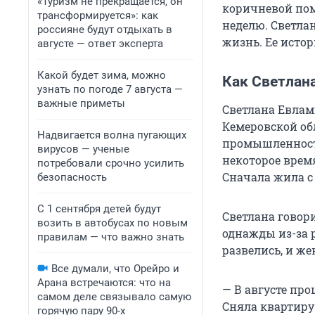
«Туризм не прекращается, он
коричневой пома
трансформируется»: как
неделю. Светла
россияне будут отдыхать в
жизнь. Ее исто
августе — ответ эксперта
Какой будет зима, можно
Как Светлан
узнать по погоде 7 августа —
важные приметы
Светлана Евлам
Кемеровской об
Надвигается волна пугающих
промышленности
вирусов — ученые
некоторое врем
потребовали срочно усилить
Сначала жила с
безопасность
С 1 сентября детей будут
Светлана говори
возить в автобусах по новым
однажды из-за 
правилам — что важно знать
развелись, и же
Все думали, что Орейро и
Арана встречаются: что на
— В августе про
самом деле связывало самую
Сняла квартиру
горячую пару 90-х