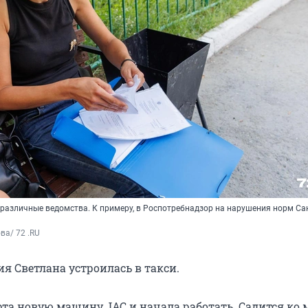
 различные ведомства. К примеру, в Роспотребнадзор на нарушения норм Са
а/ 72 .RU 
я Светлана устроилась в такси.
рта новую машину JAC и начала работать. Садится ко 