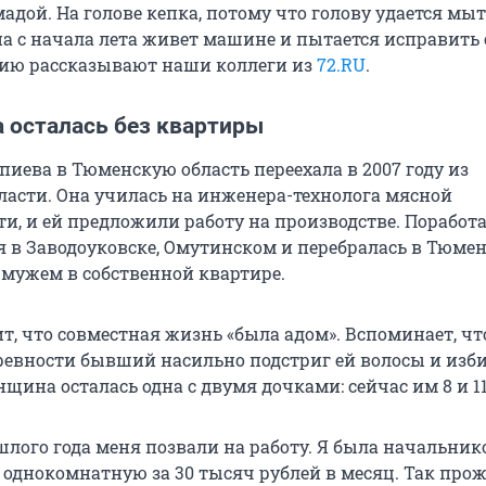
дой. На голове кепка, потому что голову удается мыт
на с начала лета живет машине и пытается исправить
рию рассказывают наши коллеги из
72.RU
.
а осталась без квартиры
пиева в Тюменскую область переехала в 2007 году из
ласти. Она училась на инженера-технолога мясной
, и ей предложили работу на производстве. Поработ
я в Заводоуковске, Омутинском и перебралась в Тюмен
 мужем в собственной квартире.
т, что совместная жизнь «была адом». Вспоминает, чт
ревности бывший насильно подстриг ей волосы и изби
нщина осталась одна с двумя дочками: сейчас им 8 и 11
шлого года меня позвали на работу. Я была начальник
 однокомнатную за 30 тысяч рублей в месяц. Так про