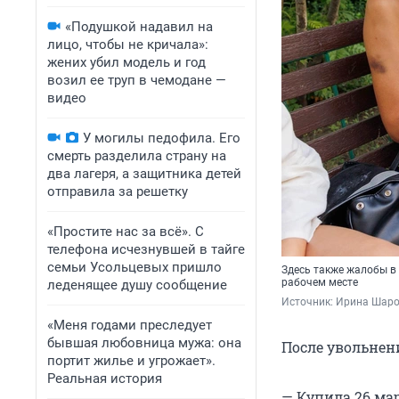
«Подушкой надавил на
лицо, чтобы не кричала»:
жених убил модель и год
возил ее труп в чемодане —
видео
У могилы педофила. Его
смерть разделила страну на
два лагеря, а защитника детей
отправила за решетку
«Простите нас за всё». С
телефона исчезнувшей в тайге
семьи Усольцевых пришло
Здесь также жалобы в
рабочем месте
леденящее душу сообщение
Источник: 
Ирина Шаров
«Меня годами преследует
бывшая любовница мужа: она
После увольнени
портит жилье и угрожает».
Реальная история
— Купила 26 ма