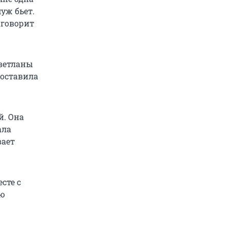
уж бьет.
 говорит
Светланы
 оставила
й. Она
ала
вает
сте с
ую