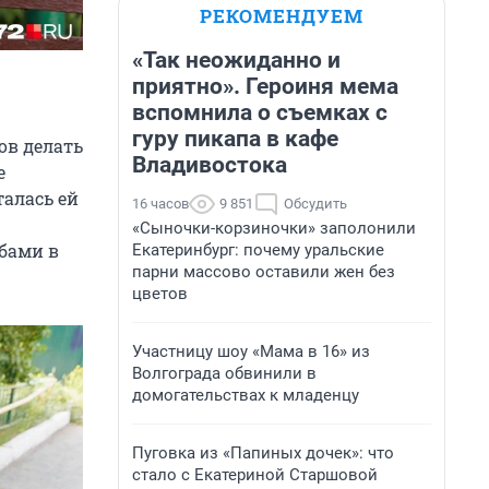
РЕКОМЕНДУЕМ
«Так неожиданно и
приятно». Героиня мема
вспомнила о съемках с
гуру пикапа в кафе
ов делать
Владивостока
е
талась ей
16 часов
9 851
Обсудить
«Сыночки-корзиночки» заполонили
бами в
Екатеринбург: почему уральские
парни массово оставили жен без
цветов
Участницу шоу «Мама в 16» из
Волгограда обвинили в
домогательствах к младенцу
Пуговка из «Папиных дочек»: что
стало с Екатериной Старшовой