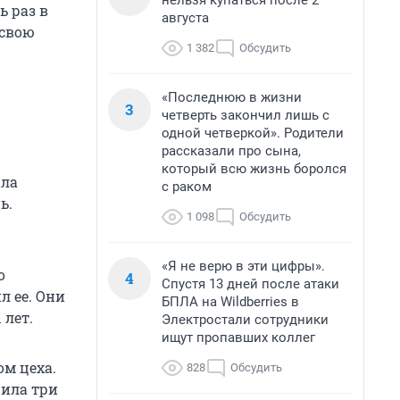
нельзя купаться после 2
ь раз в
августа
 свою
1 382
Обсудить
«Последнюю в жизни
3
четверть закончил лишь с
одной четверкой». Родители
рассказали про сына,
который всю жизнь боролся
ала
с раком
ь.
1 098
Обсудить
«Я не верю в эти цифры».
о
4
Спустя 13 дней после атаки
л ее. Они
БПЛА на Wildberries в
 лет.
Электростали сотрудники
ищут пропавших коллег
ом цеха.
828
Обсудить
жила три