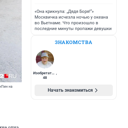
«Она крикнула: „Дядя Боря!“»
Москвичка исчезла ночью у океана
во Вьетнаме. Что произошло в
последние минуты пропажи девушки
ЗНАКОМСТВА
Изобретатель
,
48
нПин на
Начать знакомиться
мне одна