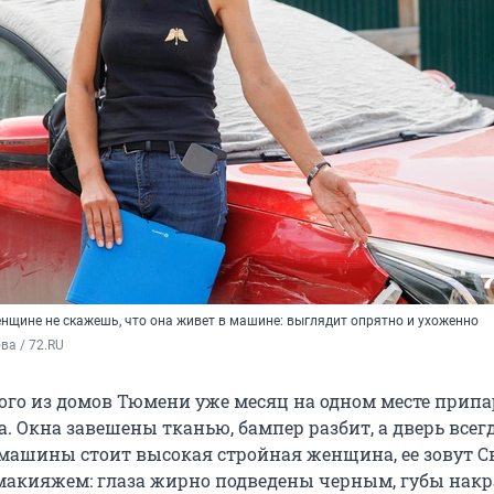
енщине не скажешь, что она живет в машине: выглядит опрятно и ухоженно
а / 72.RU 
ого из домов Тюмени уже месяц на одном месте прип
. Окна завешены тканью, бампер разбит, а дверь всег
 машины стоит высокая стройная женщина, ее зовут С
 макияжем: глаза жирно подведены черным, губы на