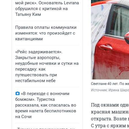
мой риск». Основатель Levrana
обрушился с критикой на
Татьяну Ким
Правила оплаты коммуналки
изменятся: что произойдет с
квитанциями
«Рейс задерживается».
Закрытые аэропорты,
неудобные ночевки и сутки на
пересадку: как
путешествовать при
нестабильном небе
Светлане 40 лет. По ж
Источник: 
Ирина Шаров
«В переходе с вонючим
бомжом». Туристка
Под окнами одн
рассказала, как спасалась во
время налета беспилотников
красная машина
на Сочи
открыта. Возле
С утра с ярким