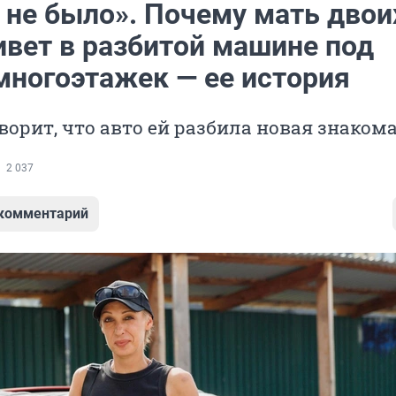
 не было». Почему мать двои
ивет в разбитой машине под
многоэтажек — ее история
ворит, что авто ей разбила новая знаком
2 037
 комментарий