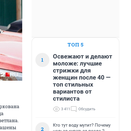
ТОП 5
Освежают и делают
1
моложе: лучшие
стрижки для
женщин после 40 —
топ стильных
вариантов от
стилиста
аркована
3 411
Обсудить
да
ветлана.
Кто тут воду мутит? Почему
крашены
2