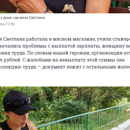
у дома, где жила Светлана
ва/72.RU 
я Светлана работала в мясном магазине, учила стажер
 начались проблемы с выплатой зарплаты, женщину н
овия труда. По словам нашей героини, организация ос
ч рублей. С жалобами на невыплату этой суммы она
нспекцию труда — документ лежит с остальными жало