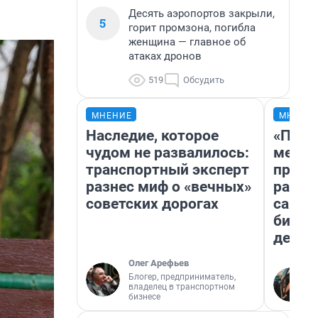
Десять аэропортов закрыли,
5
горит промзона, погибла
женщина — главное об
атаках дронов
519
Обсудить
МНЕНИЕ
МНЕНИ
Наследие, которое
«Поку
чудом не развалилось:
мешке
транспортный эксперт
предп
разнес миф о «вечных»
расска
советских дорогах
самом
бизне
дешев
Олег Арефьев
Блогер, предприниматель,
владелец в транспортном
бизнесе