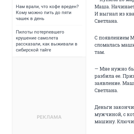
Маша. Начинает 
Нам врали, что кофе вреден?
Кому можно пить до пяти
И выгнал из кв
чашек в день
Светлана.
Пилоты потерпевшего
С появлением М
крушение самолета
рассказали, как выживали в
сломалась машин
сибирской тайге
там.
— Мне нужно бы
разбила ее. Пр
заявление. Маша
Светлана.
Деньги закончил
мужчиной, с ко
машину. Ключи 