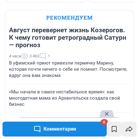
РЕКОМЕНДУЕМ
Август перевернет жизнь Козерогов.
К чему готовит ретроградный Сатурн
— прогноз
4 часа
3 463
1
В уфимский приют привезли пермячку Марину,
которая почти ничего о себе не помнит. Посмотрите,
вдруг она вам знакома
«Мы начали в самое нестабильное время»: как
многодетная мама из Архангельска создала свой
бизнес
«С гордостью говорю, что я деревенский»: зачем
0
северянин оставил нефтяную компанию и переехал в
Комментарии
глушь на Алтай