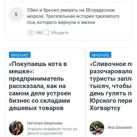
Сбил и бросил умирать на 50-градусном
5
морозе. Трогательная история трехлапого
пса, которого вернули к жизни
586
Обсудить
МНЕНИЕ
МНЕНИЕ
«Покупаешь кота в
«Сливочное пи
мешке»:
разочаровало»
предприниматель
туристы запла
рассказала, как на
тысяч, чтобы 
самом деле устроен
день гулять по
бизнес со складами
Юрского перио
дешевых товаров
Хогвартсу
Наталья Шорохова
Яна Шаламова
Открыла кофейную точку на
деньги соцразвития