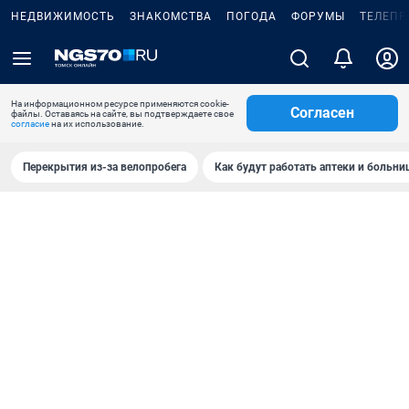
НЕДВИЖИМОСТЬ
ЗНАКОМСТВА
ПОГОДА
ФОРУМЫ
ТЕЛЕПР
На информационном ресурсе применяются cookie-
Согласен
файлы. Оставаясь на сайте, вы подтверждаете свое
согласие
на их использование.
Перекрытия из-за велопробега
Как будут работать аптеки и больн