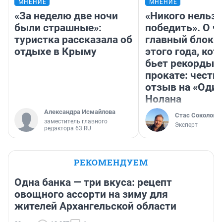
МНЕНИЕ
МНЕНИЕ
«За неделю две ночи
«Никого нельз
были страшные»:
победить». О ч
туристка рассказала об
главный блокб
отдыхе в Крыму
этого года, ко
бьет рекорды 
прокате: честн
отзыв на «Оди
Нолана
Александра Исмайлова
Стас Соколов
заместитель главного
Эксперт
редактора 63.RU
РЕКОМЕНДУЕМ
Одна банка — три вкуса: рецепт
овощного ассорти на зиму для
жителей Архангельской области