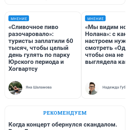
МНЕНИЕ
МНЕНИЕ
«Сливочное пиво
«Мы видим нов
разочаровало»:
Нолана»: с как
туристы заплатили 60
настроем нужн
тысяч, чтобы целый
смотреть «Оди
день гулять по парку
чтобы она не
Юрского периода и
выглядела как
Хогвартсу
Яна Шаламова
Надежда Губар
РЕКОМЕНДУЕМ
Когда концерт обернулся скандалом.