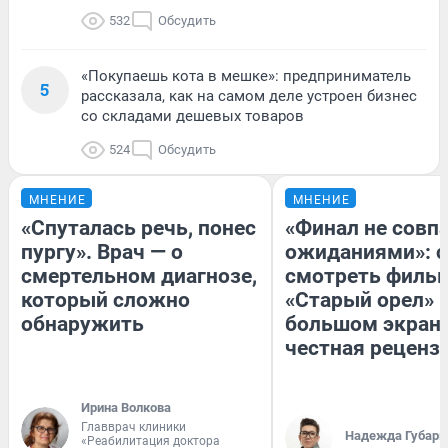
532
Обсудить
«Покупаешь кота в мешке»: предприниматель
5
рассказала, как на самом деле устроен бизнес
со складами дешевых товаров
524
Обсудить
МНЕНИЕ
МНЕНИЕ
«Спуталась речь, понес
«Финал не совпа
пургу». Врач — о
ожиданиями»: с
смертельном диагнозе,
смотреть филь
который сложно
«Старый орел» 
обнаружить
большом экран
честная реценз
Ирина Волкова
Главврач клиники
Надежда Губарь
«Реабилитация доктора