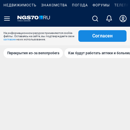
НЕДВИЖИМОСТЬ
ЗНАКОМСТВА
ПОГОДА
ФОРУМЫ
ТЕЛЕПР
На информационном ресурсе применяются cookie-
Согласен
файлы. Оставаясь на сайте, вы подтверждаете свое
согласие
на их использование.
Перекрытия из-за велопробега
Как будут работать аптеки и больн