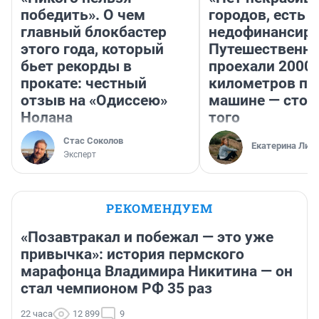
победить». О чем
городов, есть
главный блокбастер
недофинансиро
этого года, который
Путешественн
бьет рекорды в
проехали 2000
прокате: честный
километров по 
отзыв на «Одиссею»
машине — стои
Нолана
того
Стас Соколов
Екатерина Лит
Эксперт
РЕКОМЕНДУЕМ
«Позавтракал и побежал — это уже
привычка»: история пермского
марафонца Владимира Никитина — он
стал чемпионом РФ 35 раз
22 часа
12 899
9