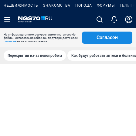
НЕДВИЖИМОСТЬ
ЗНАКОМСТВА
ПОГОДА
ФОРУМЫ
ТЕЛЕПР
На информационном ресурсе применяются cookie-
Согласен
файлы. Оставаясь на сайте, вы подтверждаете свое
согласие
на их использование.
Перекрытия из-за велопробега
Как будут работать аптеки и больн