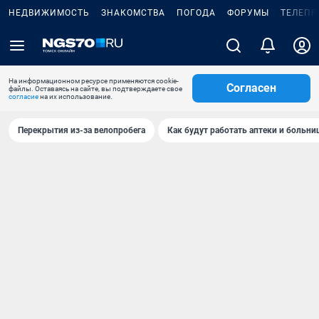
НЕДВИЖИМОСТЬ
ЗНАКОМСТВА
ПОГОДА
ФОРУМЫ
ТЕЛЕПР
На информационном ресурсе применяются cookie-
Согласен
файлы. Оставаясь на сайте, вы подтверждаете свое
согласие
на их использование.
Перекрытия из-за велопробега
Как будут работать аптеки и больн