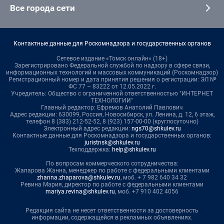
Все города сети
Контактные данные для Роскомнадзора и государственных органов
Сетевое издание «Томск онлайн» (18+)
Зарегистрировано Федеральной службой по надзору в сфере связи,
информационных технологий и массовых коммуникаций (Роскомнадзор)
Регистрационный номер и дата принятия решения о регистрации: ЭЛ №
ФС 77 – 83222 от 12.05.2022 г.
Учредитель: Общество с ограниченной ответственностью "ИНТЕРНЕТ
ТЕХНОЛОГИИ"
Главный редактор: Ефремов Анатолий Павлович
Адрес редакции: 630099, Россия, Новосибирск, ул. Ленина, д. 12, 6 этаж,
телефон 8 (383) 212-52-52, 8 (923) 157-00-00 (круглосуточно)
Электронный адрес редакции:
ngs70@shkulev.ru
Контактные данные для Роскомнадзора и государственных органов:
juristnsk@shkulev.ru
Техподдержка:
help@shkulev.ru
По вопросам коммерческого сотрудничества:
Жапарова Жанна, менеджер по работе с федеральными клиентами
zhanna.zhaparova@shkulev.ru
, моб. + 7 982 640 34 32
Ревина Мария, директор по работе с федеральными клиентами
mariya.revina@shkulev.ru
, моб. +7 910 402 4056
Редакция сайта не несет ответственности за достоверность
информации, содержащейся в рекламных объявлениях.