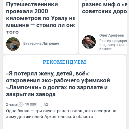
Путешественники
разнес миф о «
проехали 2000
советских доро
километров по Уралу на
машине — стоило ли оно
того
Олег Арефьев
Блогер, предприн
Екатерина Литкевич
владелец в тран
бизнесе
РЕКОМЕНДУЕМ
«Я потерял жену, детей, всё»:
откровения экс-рабочего уфимской
«Лампочки» о долгах по зарплате и
закрытии завода
2 часа
19 089
52
Одна банка — три вкуса: рецепт овощного ассорти на
зиму для жителей Архангельской области