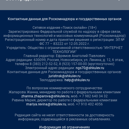
Контактные данные для Роскомнадзора и государственных органов
Сетевое издание «Томск онлайн» (18+)
Зарегистрировано Федеральной службой по надзору в сфере связи,
информационных технологий и массовых коммуникаций (Роскомнадзор)
Регистрационный номер и дата принятия решения о регистрации: ЭЛ №
ФС 77 – 83222 от 12.05.2022 г.
Учредитель: Общество с ограниченной ответственностью "ИНТЕРНЕТ
ТЕХНОЛОГИИ"
Главный редактор: Ефремов Анатолий Павлович
Адрес редакции: 630099, Россия, Новосибирск, ул. Ленина, д. 12, 6 этаж,
телефон 8 (383) 212-52-52, 8 (923) 157-00-00 (круглосуточно)
Электронный адрес редакции:
ngs70@shkulev.ru
Контактные данные для Роскомнадзора и государственных органов:
juristnsk@shkulev.ru
Техподдержка:
help@shkulev.ru
По вопросам коммерческого сотрудничества:
Жапарова Жанна, менеджер по работе с федеральными клиентами
zhanna.zhaparova@shkulev.ru
, моб. + 7 982 640 34 32
Ревина Мария, директор по работе с федеральными клиентами
mariya.revina@shkulev.ru
, моб. +7 910 402 4056
Редакция сайта не несет ответственности за достоверность
информации, содержащейся в рекламных объявлениях.
Информация об ограничениях