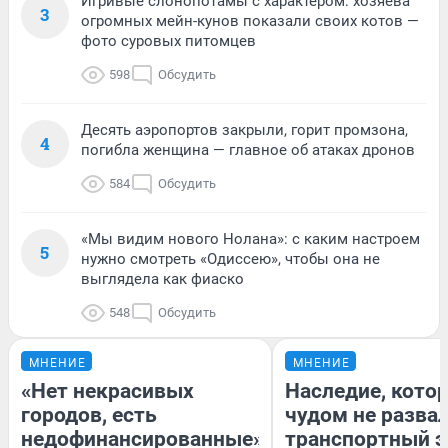
Игривые слонопотамы с характером: хозяева
3
огромных мейн-кунов показали своих котов —
фото суровых питомцев
598
Обсудить
Десять аэропортов закрыли, горит промзона,
4
погибла женщина — главное об атаках дронов
584
Обсудить
«Мы видим нового Нолана»: с каким настроем
5
нужно смотреть «Одиссею», чтобы она не
выглядела как фиаско
548
Обсудить
МНЕНИЕ
МНЕНИЕ
«Нет некрасивых
Наследие, кото
городов, есть
чудом не разва
недофинансированные».
транспортный э