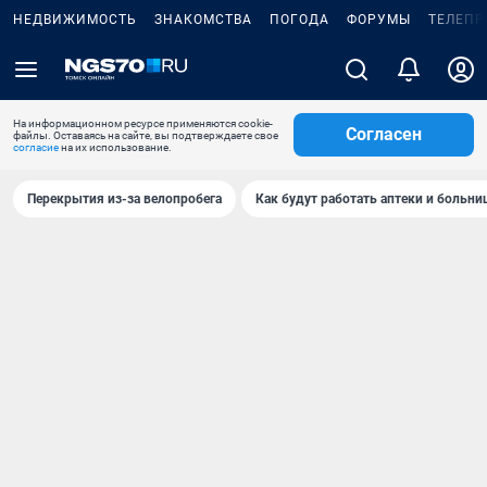
НЕДВИЖИМОСТЬ
ЗНАКОМСТВА
ПОГОДА
ФОРУМЫ
ТЕЛЕПР
На информационном ресурсе применяются cookie-
Согласен
файлы. Оставаясь на сайте, вы подтверждаете свое
согласие
на их использование.
Перекрытия из-за велопробега
Как будут работать аптеки и больн