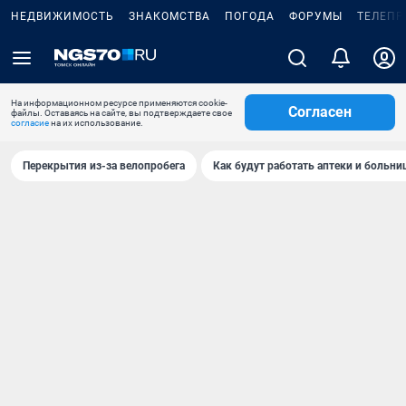
НЕДВИЖИМОСТЬ
ЗНАКОМСТВА
ПОГОДА
ФОРУМЫ
ТЕЛЕПР
На информационном ресурсе применяются cookie-
Согласен
файлы. Оставаясь на сайте, вы подтверждаете свое
согласие
на их использование.
Перекрытия из-за велопробега
Как будут работать аптеки и больн