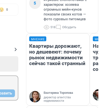
5
характером: хозяева
огромных мейн-кунов
0
показали своих котов —
фото суровых питомцев
518
Обсудить
МНЕНИЕ
МНЕНИ
Квартиры дорожают,
Насле
но дешевеют: почему
чудом
рынок недвижимости
транс
сейчас такой странный
разне
совет
Екатерина Торопова
равить
директор агентства
недвижимости