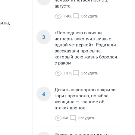
нельзя купаться после 2
августа
1 406
Обсудить
ика,
«Последнюю в жизни
3
четверть закончил лишь с
одной четверкой». Родители
рассказали про сына,
который всю жизнь боролся
с раком
1 373
Обсудить
Десять аэропортов закрыли,
4
горит промзона, погибла
женщина — главное об
атаках дронов
548
Обсудить
Игривые слонопотамы с