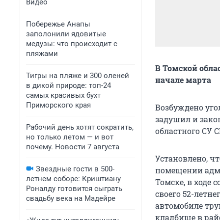
Видео
Побережье Анапы
заполонили ядовитые
медузы: что происходит с
пляжами
В Томской обла
Тигры на пляже и 300 оленей
начале марта
в дикой природе: топ-24
самых красивых бухт
Приморского края
Возбуждено уго
задушил и зако
Рабочий день хотят сократить,
областного СУ С
но только летом — и вот
почему. Новости 7 августа
Установлено, чт
Звездные гости в 500-
помещении адми
летнем соборе: Криштиану
Томске, в ходе 
Роналду готовится сыграть
своего 52-летне
свадьбу века на Мадейре
автомобиле труп
кладбище в райо