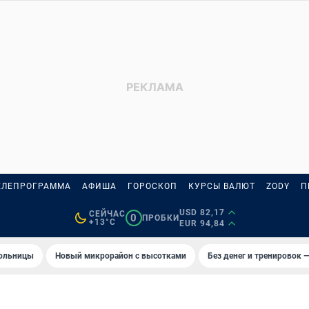
ЕЛЕПРОГРАММА
АФИША
ГОРОСКОП
КУРСЫ ВАЛЮТ
ZODY
П
USD 82,17
СЕЙЧАС
0
ПРОБКИ
+13°C
EUR 94,84
больницы
Новый микрорайон с высотками
Без денег и тренировок —