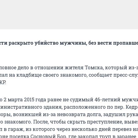
сти раскрыто убийство мужчины, без вести пропавше
ловное дело в отношении жителя Томска, который из-з
пал на кладбище своего знакомого, сообщает пресс-сл
КР.
о 2 марта 2015 года ранее не судимый 46-летний мужч
нистративного здания, расположенного по пер. Кед
ссоры, возникшей из-за невозврата долга, задушил рук
го знакомого. После, чтобы скрыть преступление, выве
 в гараж, из которого через несколько дней перевез н
не поселка Сосновый Бор, где закопал труп в заранее