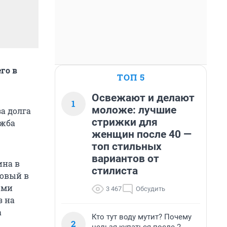
го в
ТОП 5
Освежают и делают
1
моложе: лучшие
а долга
стрижки для
ужба
женщин после 40 —
топ стильных
вариантов от
ина в
стилиста
ровый в
ами
3 467
Обсудить
з на
а
Кто тут воду мутит? Почему
2