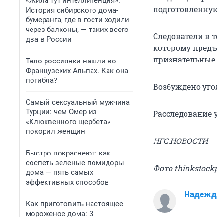
«Жила тут интеллигенция».
подготовленную
История сибирского дома-
бумеранга, где в гости ходили
через балконы, — таких всего
Следователи в 
два в России
которому предъ
признательные 
Тело россиянки нашли во
Французских Альпах. Как она
погибла?
Возбуждено уголо
Самый сексуальный мужчина
Турции: чем Омер из
Расследование 
«Клюквенного щербета»
покорил женщин
НГС.НОВОСТИ
Быстро покраснеют: как
соспеть зеленые помидоры
Фото thinkstock
дома — пять самых
эффективных способов
Надежд
Как приготовить настоящее
мороженое дома: 3