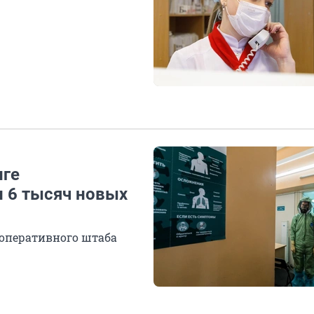
нге
и 6 тысяч новых
 оперативного штаба