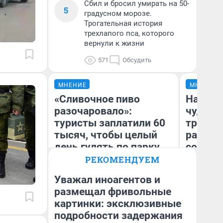
Сбил и бросил умирать на 50-
5
градусном морозе.
Трогательная история
трехлапого пса, которого
вернули к жизни
571
Обсудить
МНЕНИЕ
МНЕНИЕ
«Сливочное пиво
Наслед
разочаровало»:
чудом 
туристы заплатили 60
трансп
тысяч, чтобы целый
разнес
день гулять по парку
советс
Юрского периода и
РЕКОМЕНДУЕМ
Хогвартсу
Уважал иноагентов и
Ол
размещал фривольные
Бл
картинки: эксклюзивные
Яна Шаламова
вл
би
подробности задержания