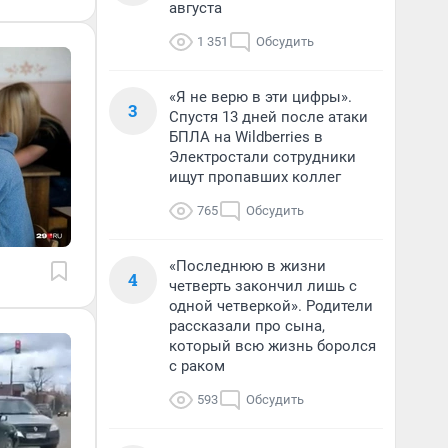
августа
1 351
Обсудить
«Я не верю в эти цифры».
3
Спустя 13 дней после атаки
БПЛА на Wildberries в
Электростали сотрудники
ищут пропавших коллег
765
Обсудить
«Последнюю в жизни
4
четверть закончил лишь с
одной четверкой». Родители
рассказали про сына,
который всю жизнь боролся
с раком
593
Обсудить