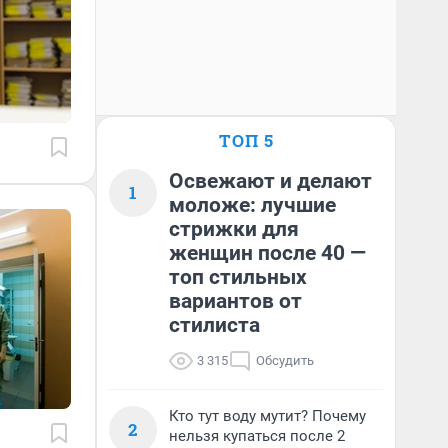
ТОП 5
Освежают и делают
1
моложе: лучшие
стрижки для
женщин после 40 —
топ стильных
вариантов от
стилиста
3 315
Обсудить
Кто тут воду мутит? Почему
2
нельзя купаться после 2