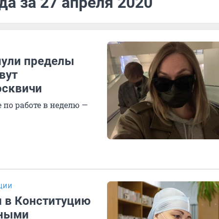
да за 27 апреля 2020
нули пределы
вут
осквичи
по работе в неделю —
УЦИИ
 в Конституцию
жными