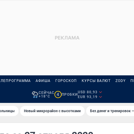
ЕЛЕПРОГРАММА
АФИША
ГОРОСКОП
КУРСЫ ВАЛЮТ
ZODY
П
USD 80,93
СЕЙЧАС
4
ПРОБКИ
+18°C
EUR 93,19
больницы
Новый микрорайон с высотками
Без денег и тренировок —