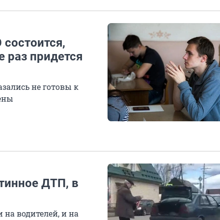
 состоится,
е раз придется
азались не готовы к
ены
тинное ДТП, в
 на водителей, и на