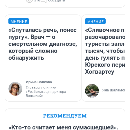
516
Обсудить
МНЕНИЕ
МНЕНИЕ
«Спуталась речь, понес
«Сливочное пи
пургу». Врач — о
разочаровало»
смертельном диагнозе,
туристы запла
который сложно
тысяч, чтобы 
обнаружить
день гулять по
Юрского перио
Хогвартсу
Ирина Волкова
Главврач клиники
Яна Шаламова
«Реабилитация доктора
Волковой»
РЕКОМЕНДУЕМ
«Кто-то считает меня сумасшедшей».