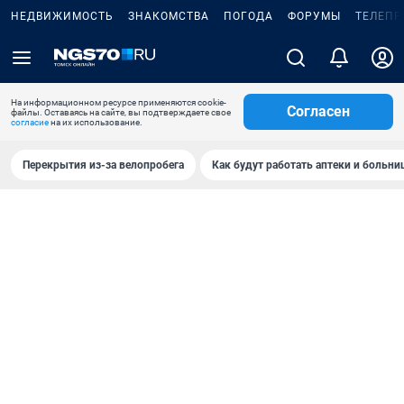
НЕДВИЖИМОСТЬ
ЗНАКОМСТВА
ПОГОДА
ФОРУМЫ
ТЕЛЕПР
На информационном ресурсе применяются cookie-
Согласен
файлы. Оставаясь на сайте, вы подтверждаете свое
согласие
на их использование.
Перекрытия из-за велопробега
Как будут работать аптеки и больн