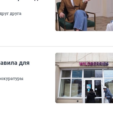
друг друга
равила для
прокуратуры