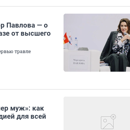
р Павлова — о
казе от высшего
ервью травле
мер муж»: как
дией для всей