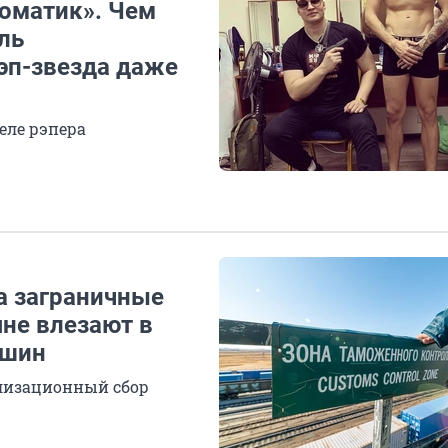
томатик». Чем
ль
эп-звезда даже
еле рэпера
на заграничные
яне влезают в
ашин
илизационный сбор