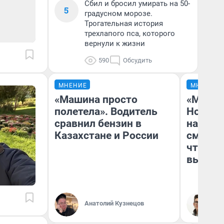
Сбил и бросил умирать на 50-
5
градусном морозе.
Трогательная история
трехлапого пса, которого
вернули к жизни
590
Обсудить
МНЕНИЕ
МНЕНИЕ
«Машина просто
«Мы ви
полетела». Водитель
Нолана
сравнил бензин в
настро
Казахстане и России
смотре
чтобы 
выгляд
Анатолий Кузнецов
На