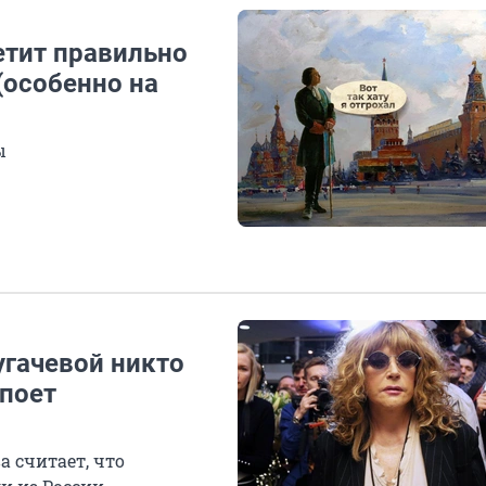
етит правильно
 (особенно на
ы
угачевой никто
споет
а считает, что