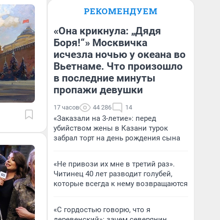
РЕКОМЕНДУЕМ
«Она крикнула: „Дядя
Боря!“» Москвичка
исчезла ночью у океана во
Вьетнаме. Что произошло
в последние минуты
пропажи девушки
17 часов
44 286
14
«Заказали на 3-летие»: перед
убийством жены в Казани турок
забрал торт на день рождения сына
«Не привози их мне в третий раз».
Читинец 40 лет разводит голубей,
которые всегда к нему возвращаются
«С гордостью говорю, что я
деревенский»: зачем северянин