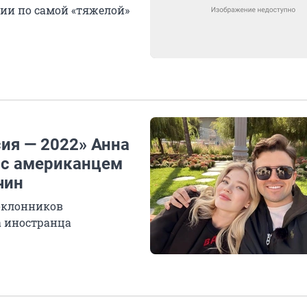
нии по самой «тяжелой»
сия — 2022» Анна
 с американцем
чин
оклонников
а иностранца