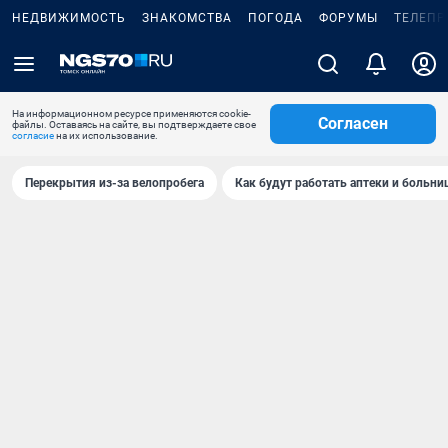
НЕДВИЖИМОСТЬ
ЗНАКОМСТВА
ПОГОДА
ФОРУМЫ
ТЕЛЕПР
На информационном ресурсе применяются cookie-
Согласен
файлы. Оставаясь на сайте, вы подтверждаете свое
согласие
на их использование.
Перекрытия из-за велопробега
Как будут работать аптеки и больн