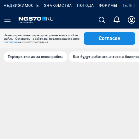
НЕДВИЖИМОСТЬ
ЗНАКОМСТВА
ПОГОДА
ФОРУМЫ
ТЕЛЕПР
На информационном ресурсе применяются cookie-
Согласен
файлы. Оставаясь на сайте, вы подтверждаете свое
согласие
на их использование.
Перекрытия из-за велопробега
Как будут работать аптеки и больн