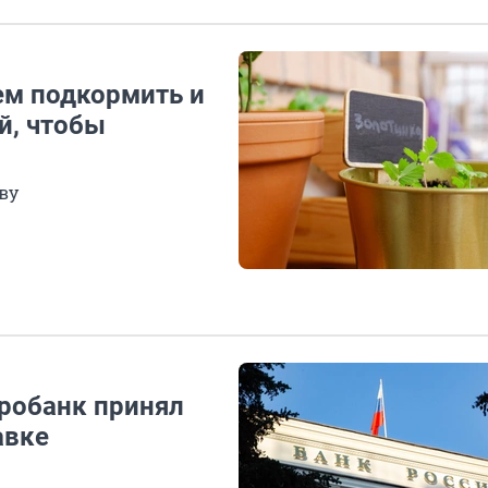
ем подкормить и
й, чтобы
ву
робанк принял
авке