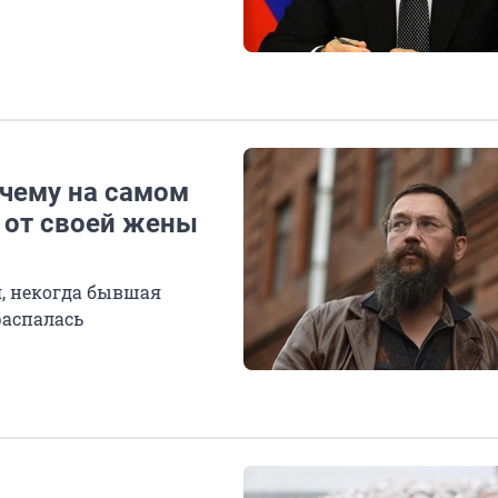
очему на самом
 от своей жены
я, некогда бывшая
распалась