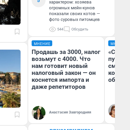
5
характером: хозяева
огромных мейн-кунов
показали своих котов —
фото суровых питомцев
544
Обсудить
МНЕНИЕ
МНЕНИЕ
Продашь за 3000, налог
«Спутал
возьмут с 4000. Что
пургу».
нам готовит новый
смерте
налоговый закон — он
которы
коснется импорта и
обнару
даже репетиторов
Ир
Гл
Анастасия Завгородняя
«Р
Во