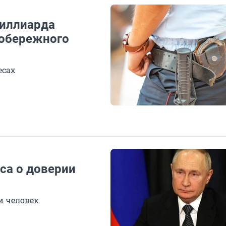
миллиарда
вобережного
есах
са о доверии
чи человек