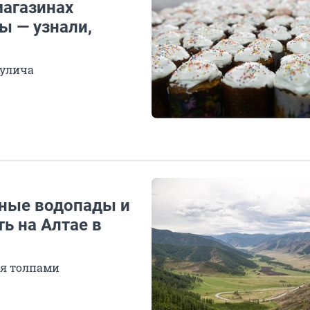
магазинах
ы — узнали,
кулича
ные водопады и
ь на Алтае в
ся толпами