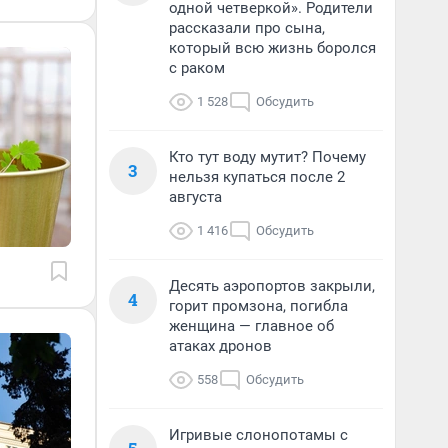
одной четверкой». Родители
рассказали про сына,
который всю жизнь боролся
с раком
1 528
Обсудить
Кто тут воду мутит? Почему
3
нельзя купаться после 2
августа
1 416
Обсудить
Десять аэропортов закрыли,
4
горит промзона, погибла
женщина — главное об
атаках дронов
558
Обсудить
Игривые слонопотамы с