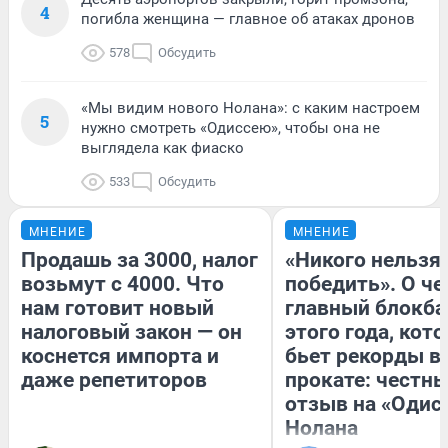
4
погибла женщина — главное об атаках дронов
578
Обсудить
«Мы видим нового Нолана»: с каким настроем
5
нужно смотреть «Одиссею», чтобы она не
выглядела как фиаско
533
Обсудить
МНЕНИЕ
МНЕНИЕ
Продашь за 3000, налог
«Никого нельзя
возьмут с 4000. Что
победить». О ч
нам готовит новый
главный блокба
налоговый закон — он
этого года, кот
коснется импорта и
бьет рекорды в
даже репетиторов
прокате: честн
отзыв на «Одис
Нолана