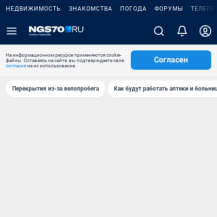
НЕДВИЖИМОСТЬ
ЗНАКОМСТВА
ПОГОДА
ФОРУМЫ
ТЕЛЕПР
На информационном ресурсе применяются cookie-
Согласен
файлы. Оставаясь на сайте, вы подтверждаете свое
согласие
на их использование.
Перекрытия из-за велопробега
Как будут работать аптеки и больн