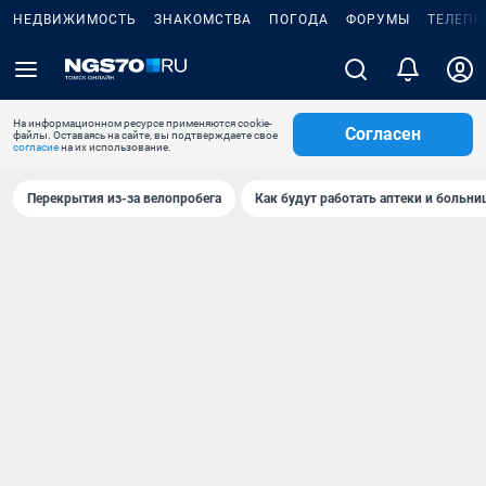
НЕДВИЖИМОСТЬ
ЗНАКОМСТВА
ПОГОДА
ФОРУМЫ
ТЕЛЕПР
На информационном ресурсе применяются cookie-
Согласен
файлы. Оставаясь на сайте, вы подтверждаете свое
согласие
на их использование.
Перекрытия из-за велопробега
Как будут работать аптеки и больн