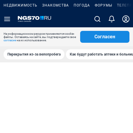
НЕДВИЖИМОСТЬ
ЗНАКОМСТВА
ПОГОДА
ФОРУМЫ
ТЕЛЕПР
На информационном ресурсе применяются cookie-
Согласен
файлы. Оставаясь на сайте, вы подтверждаете свое
согласие
на их использование.
Перекрытия из-за велопробега
Как будут работать аптеки и больн