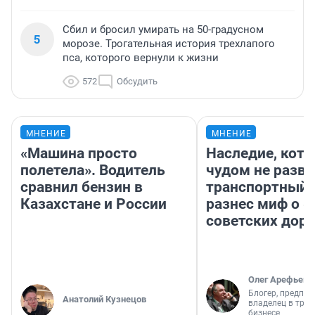
Сбил и бросил умирать на 50-градусном
5
морозе. Трогательная история трехлапого
пса, которого вернули к жизни
572
Обсудить
МНЕНИЕ
МНЕНИЕ
«Машина просто
Наследие, кото
полетела». Водитель
чудом не разва
сравнил бензин в
транспортный 
Казахстане и России
разнес миф о 
советских доро
Олег Арефьев
Блогер, предпри
Анатолий Кузнецов
владелец в тра
бизнесе