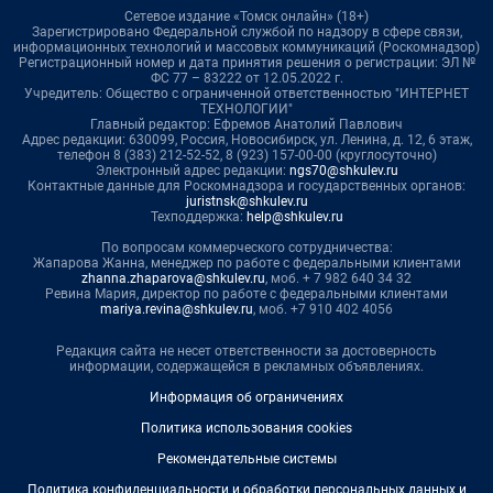
Сетевое издание «Томск онлайн» (18+)
Зарегистрировано Федеральной службой по надзору в сфере связи,
информационных технологий и массовых коммуникаций (Роскомнадзор)
Регистрационный номер и дата принятия решения о регистрации: ЭЛ №
ФС 77 – 83222 от 12.05.2022 г.
Учредитель: Общество с ограниченной ответственностью "ИНТЕРНЕТ
ТЕХНОЛОГИИ"
Главный редактор: Ефремов Анатолий Павлович
Адрес редакции: 630099, Россия, Новосибирск, ул. Ленина, д. 12, 6 этаж,
телефон 8 (383) 212-52-52, 8 (923) 157-00-00 (круглосуточно)
Электронный адрес редакции:
ngs70@shkulev.ru
Контактные данные для Роскомнадзора и государственных органов:
juristnsk@shkulev.ru
Техподдержка:
help@shkulev.ru
По вопросам коммерческого сотрудничества:
Жапарова Жанна, менеджер по работе с федеральными клиентами
zhanna.zhaparova@shkulev.ru
, моб. + 7 982 640 34 32
Ревина Мария, директор по работе с федеральными клиентами
mariya.revina@shkulev.ru
, моб. +7 910 402 4056
Редакция сайта не несет ответственности за достоверность
информации, содержащейся в рекламных объявлениях.
Информация об ограничениях
Политика использования cookies
Рекомендательные системы
Политика конфиденциальности и обработки персональных данных и