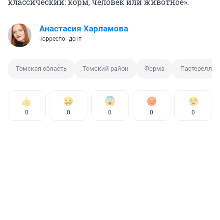
классический: корм, человек или животное».
Анастасия Харламова
корреспондент
Томская область
Томский район
Ферма
Пастереллез
0
0
0
0
0