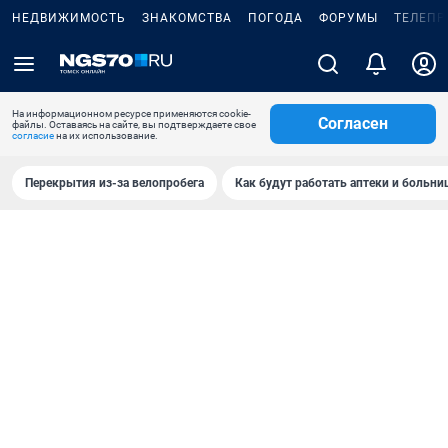
НЕДВИЖИМОСТЬ
ЗНАКОМСТВА
ПОГОДА
ФОРУМЫ
ТЕЛЕПР
На информационном ресурсе применяются cookie-
Согласен
файлы. Оставаясь на сайте, вы подтверждаете свое
согласие
на их использование.
Перекрытия из-за велопробега
Как будут работать аптеки и больн