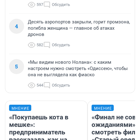
597
Обсудить
Десять аэропортов закрыли, горит промзона,
4
погибла женщина — главное об атаках
дронов
582
Обсудить
«Мы видим нового Нолана»: с каким
5
настроем нужно смотреть «Одиссею», чтобы
она не выглядела как фиаско
544
Обсудить
МНЕНИЕ
МНЕНИЕ
«Покупаешь кота в
«Финал не совп
мешке»:
ожиданиями»: 
предприниматель
смотреть фил
рассказала, как на
«Старый орел» 