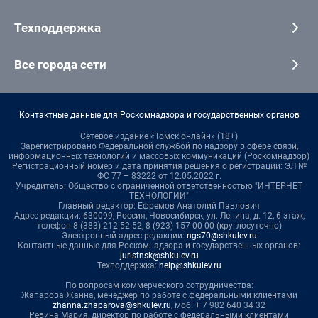
Техподдержка
Все города сети
Контактные данные для Роскомнадзора и государственных органов
Сетевое издание «Томск онлайн» (18+)
Зарегистрировано Федеральной службой по надзору в сфере связи,
информационных технологий и массовых коммуникаций (Роскомнадзор)
Регистрационный номер и дата принятия решения о регистрации: ЭЛ №
ФС 77 – 83222 от 12.05.2022 г.
Учредитель: Общество с ограниченной ответственностью "ИНТЕРНЕТ
ТЕХНОЛОГИИ"
Главный редактор: Ефремов Анатолий Павлович
Адрес редакции: 630099, Россия, Новосибирск, ул. Ленина, д. 12, 6 этаж,
телефон 8 (383) 212-52-52, 8 (923) 157-00-00 (круглосуточно)
Электронный адрес редакции:
ngs70@shkulev.ru
Контактные данные для Роскомнадзора и государственных органов:
juristnsk@shkulev.ru
Техподдержка:
help@shkulev.ru
По вопросам коммерческого сотрудничества:
Жапарова Жанна, менеджер по работе с федеральными клиентами
zhanna.zhaparova@shkulev.ru
, моб. + 7 982 640 34 32
Ревина Мария, директор по работе с федеральными клиентами