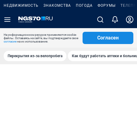
НЕДВИЖИМОСТЬ
ЗНАКОМСТВА
ПОГОДА
ФОРУМЫ
ТЕЛЕПР
На информационном ресурсе применяются cookie-
Согласен
файлы. Оставаясь на сайте, вы подтверждаете свое
согласие
на их использование.
Перекрытия из-за велопробега
Как будут работать аптеки и больн