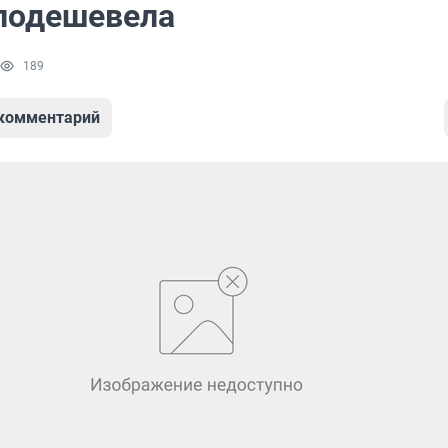
подешевела
189
 комментарий