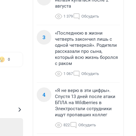
нельзя купаться после 2
августа
1 379
Обсудить
«Последнюю в жизни
3
четверть закончил лишь с
одной четверкой». Родители
рассказали про сына,
который всю жизнь боролся
0
с раком
1 067
Обсудить
«Я не верю в эти цифры».
4
Спустя 13 дней после атаки
БПЛА на Wildberries в
Электростали сотрудники
ищут пропавших коллег
822
Обсудить