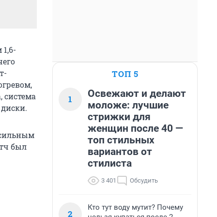
1,6-
чего
т-
ТОП 5
огревом,
Освежают и делают
, система
1
моложе: лучшие
 диски.
стрижки для
женщин после 40 —
-сильным
топ стильных
етч был
вариантов от
стилиста
3 401
Обсудить
Кто тут воду мутит? Почему
2