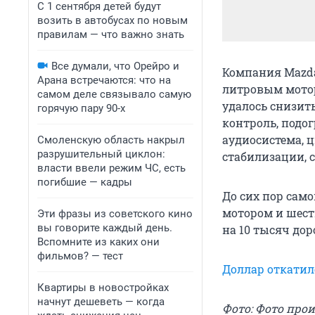
С 1 сентября детей будут
возить в автобусах по новым
правилам — что важно знать
Все думали, что Орейро и
Компания Mazda
Арана встречаются: что на
литровым мотор
самом деле связывало самую
удалось снизить
горячую пару 90-х
контроль, подог
аудиосистема, ц
Смоленскую область накрыл
разрушительный циклон:
стабилизации, 
власти ввели режим ЧС, есть
погибшие — кадры
До сих пор сам
мотором и шест
Эти фразы из советского кино
вы говорите каждый день.
на 10 тысяч дор
Вспомните из каких они
фильмов? — тест
Доллар откатилс
Квартиры в новостройках
начнут дешеветь — когда
Фото: Фото про