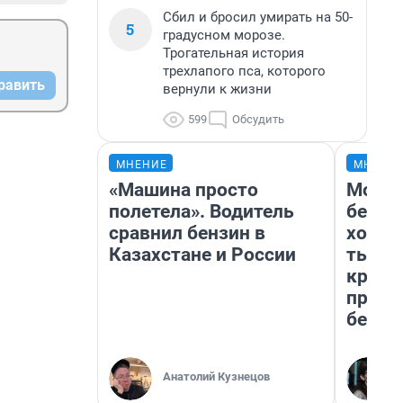
Сбил и бросил умирать на 50-
5
градусном морозе.
Трогательная история
трехлапого пса, которого
равить
вернули к жизни
599
Обсудить
МНЕНИЕ
МНЕНИ
«Машина просто
Мой б
полетела». Водитель
береж
сравнил бензин в
хотел
Казахстане и России
тысяч
креди
приех
безоп
Анатолий Кузнецов