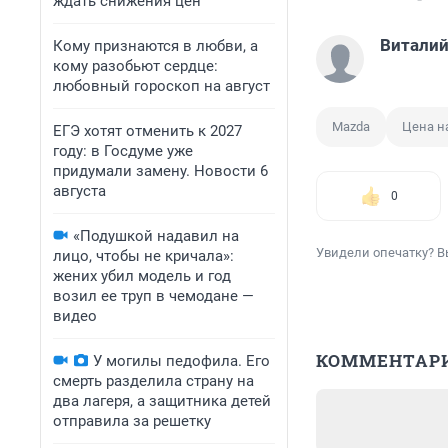
ждать снижения цен
Виталий
Кому признаются в любви, а
кому разобьют сердце:
любовный гороскоп на август
Mazda
Цена н
ЕГЭ хотят отменить к 2027
году: в Госдуме уже
придумали замену. Новости 6
августа
0
«Подушкой надавил на
Увидели опечатку? В
лицо, чтобы не кричала»:
жених убил модель и год
возил ее труп в чемодане —
видео
КОММЕНТАР
У могилы педофила. Его
смерть разделила страну на
два лагеря, а защитника детей
отправила за решетку