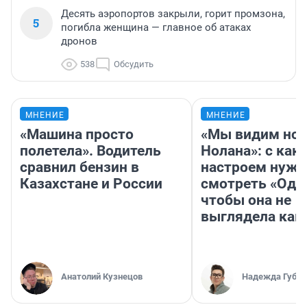
Десять аэропортов закрыли, горит промзона,
5
погибла женщина — главное об атаках
дронов
538
Обсудить
МНЕНИЕ
МНЕНИЕ
«Машина просто
«Мы видим нов
полетела». Водитель
Нолана»: с как
сравнил бензин в
настроем нужн
Казахстане и России
смотреть «Оди
чтобы она не
выглядела как
Анатолий Кузнецов
Надежда Губар