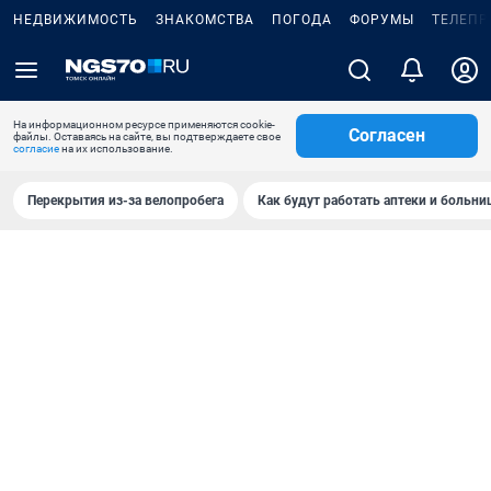
НЕДВИЖИМОСТЬ
ЗНАКОМСТВА
ПОГОДА
ФОРУМЫ
ТЕЛЕПР
На информационном ресурсе применяются cookie-
Согласен
файлы. Оставаясь на сайте, вы подтверждаете свое
согласие
на их использование.
Перекрытия из-за велопробега
Как будут работать аптеки и больн