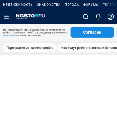
НЕДВИЖИМОСТЬ
ЗНАКОМСТВА
ПОГОДА
ФОРУМЫ
ТЕЛЕПР
На информационном ресурсе применяются cookie-
Согласен
файлы. Оставаясь на сайте, вы подтверждаете свое
согласие
на их использование.
Перекрытия из-за велопробега
Как будут работать аптеки и больн