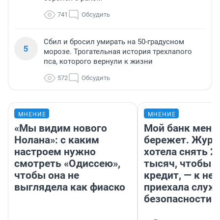
741
Обсудить
Сбил и бросил умирать на 50-градусном
5
морозе. Трогательная история трехлапого
пса, которого вернули к жизни
572
Обсудить
МНЕНИЕ
МНЕНИЕ
«Мы видим нового
Мой банк меня
Нолана»: с каким
бережет. Журн
настроем нужно
хотела снять 2
смотреть «Одиссею»,
тысяч, чтобы п
чтобы она не
кредит, — к не
выглядела как фиаско
приехала служ
безопасности