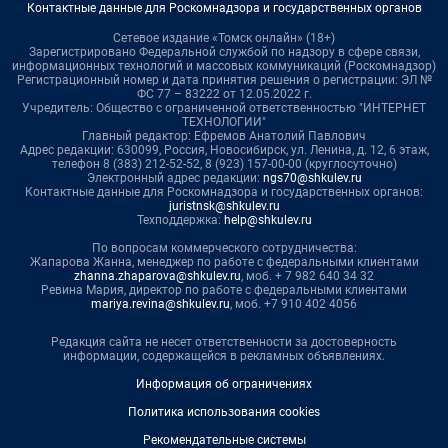
Контактные данные для Роскомнадзора и государственных органов
Сетевое издание «Томск онлайн» (18+)
Зарегистрировано Федеральной службой по надзору в сфере связи,
информационных технологий и массовых коммуникаций (Роскомнадзор)
Регистрационный номер и дата принятия решения о регистрации: ЭЛ №
ФС 77 – 83222 от 12.05.2022 г.
Учредитель: Общество с ограниченной ответственностью "ИНТЕРНЕТ
ТЕХНОЛОГИИ"
Главный редактор: Ефремов Анатолий Павлович
Адрес редакции: 630099, Россия, Новосибирск, ул. Ленина, д. 12, 6 этаж,
телефон 8 (383) 212-52-52, 8 (923) 157-00-00 (круглосуточно)
Электронный адрес редакции:
ngs70@shkulev.ru
Контактные данные для Роскомнадзора и государственных органов:
juristnsk@shkulev.ru
Техподдержка:
help@shkulev.ru
По вопросам коммерческого сотрудничества:
Жапарова Жанна, менеджер по работе с федеральными клиентами
zhanna.zhaparova@shkulev.ru
, моб. + 7 982 640 34 32
Ревина Мария, директор по работе с федеральными клиентами
mariya.revina@shkulev.ru
, моб. +7 910 402 4056
Редакция сайта не несет ответственности за достоверность
информации, содержащейся в рекламных объявлениях.
Информация об ограничениях
Политика использования cookies
Рекомендательные системы