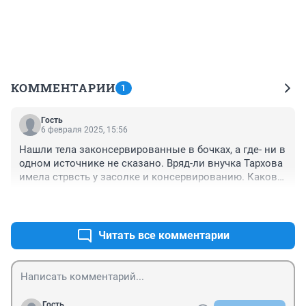
КОММЕНТАРИИ
1
Гость
6 февраля 2025, 15:56
Нашли тела законсервированные в бочках, а где- ни в 
одном источнике не сказано. Вряд-ли внучка Тархова 
имела стрвсть у засолке и консервированию. Каковы 
должны быть размеры в кв., и где все должно 
+0
–0
храниться. Благодаря таким вот "независимым 
экспертам" рождаются грязные тупые сплетни.
Читать все комментарии
Гость