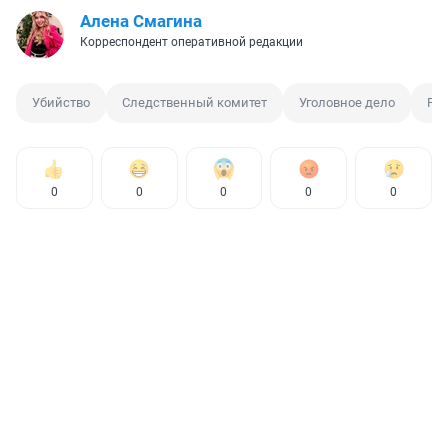
Алена Смагина
Корреспондент оперативной редакции
Убийство
Следственный комитет
Уголовное дело
Ра
0
0
0
0
0