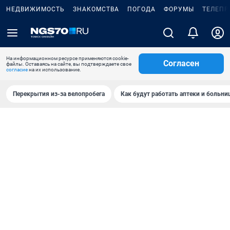
НЕДВИЖИМОСТЬ
ЗНАКОМСТВА
ПОГОДА
ФОРУМЫ
ТЕЛЕПР
На информационном ресурсе применяются cookie-
Согласен
файлы. Оставаясь на сайте, вы подтверждаете свое
согласие
на их использование.
Перекрытия из-за велопробега
Как будут работать аптеки и больн