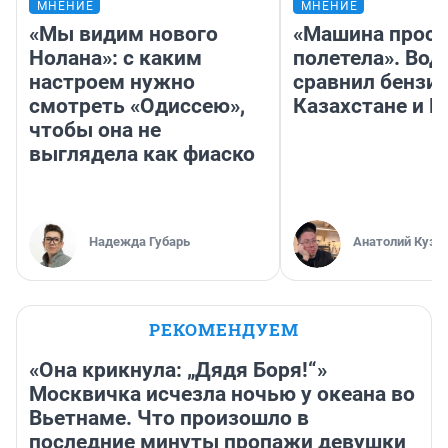
МНЕНИЕ
МНЕНИЕ
«Мы видим нового
«Машина прост
Нолана»: с каким
полетела». Вод
настроем нужно
сравнил бензин
смотреть «Одиссею»,
Казахстане и Р
чтобы она не
выглядела как фиаско
Надежда Губарь
Анатолий Кузн
РЕКОМЕНДУЕМ
«Она крикнула: „Дядя Боря!“»
Москвичка исчезла ночью у океана во
Вьетнаме. Что произошло в
последние минуты пропажи девушки