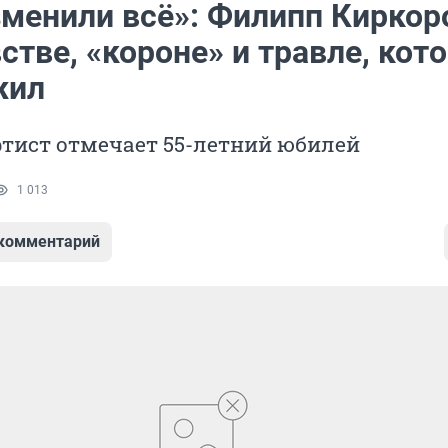
зменили всё»: Филипп Киркор
стве, «короне» и травле, кот
жил
ртист отмечает 55-летний юбилей
1 013
 комментарий