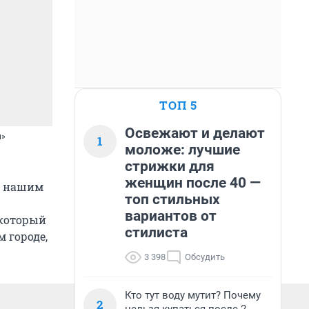
ТОП 5
Освежают и делают
и»
1
моложе: лучшие
стрижки для
женщин после 40 —
ю нашим
топ стильных
вариантов от
 который
стилиста
м городе,
3 398
Обсудить
Кто тут воду мутит? Почему
2