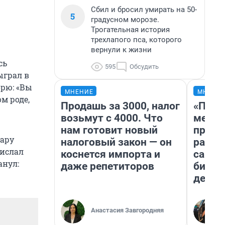
Сбил и бросил умирать на 50-
5
градусном морозе.
Трогательная история
трехлапого пса, которого
вернули к жизни
сь
595
Обсудить
ыграл в
орю: «Вы
МНЕНИЕ
МНЕНИ
м роде,
Продашь за 3000, налог
«Поку
возьмут с 4000. Что
мешке
нам готовит новый
предп
пару
налоговый закон — он
расска
рислал
коснется импорта и
самом
анул:
даже репетиторов
бизне
дешев
Анастасия Завгородняя