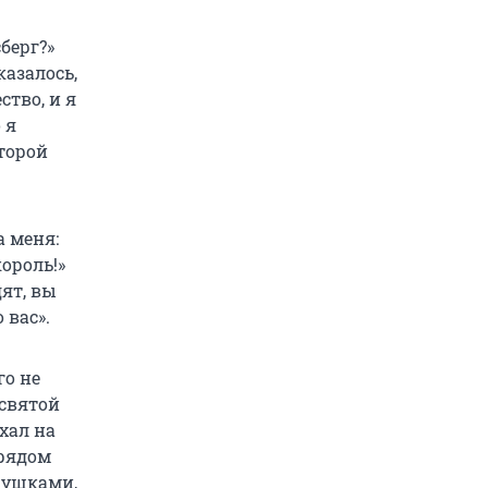
берг?»
казалось,
ство, и я
 я
торой
а меня:
ороль!»
дят, вы
 вас».
го не
 святой
хал на
 рядом
 ушками,