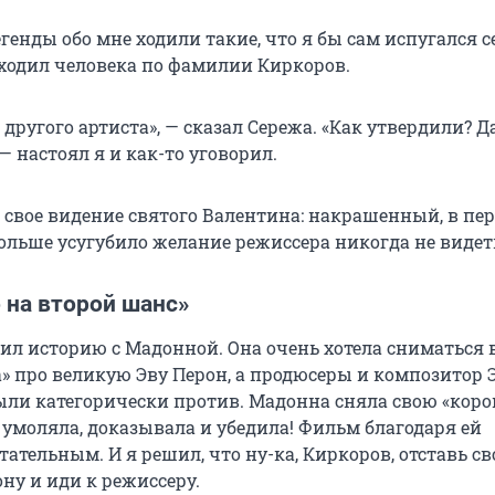
егенды обо мне ходили такие, что я бы сам испугался се
ходил человека по фамилии Киркоров.
другого артиста», — сказал Сережа. «Как утвердили? Д
— настоял я и как-то уговорил.
 свое видение святого Валентина: накрашенный, в пер
 больше усугубило желание режиссера никогда не виде
 на второй шанс»
нил историю с Мадонной. Она очень хотела сниматься 
» про великую Эву Перон, а продюсеры и композитор
ыли категорически против. Мадонна сняла свою «коро
а умоляла, доказывала и убедила! Фильм благодаря ей
ательным. И я решил, что ну-ка, Киркоров, отставь с
ону и иди к режиссеру.