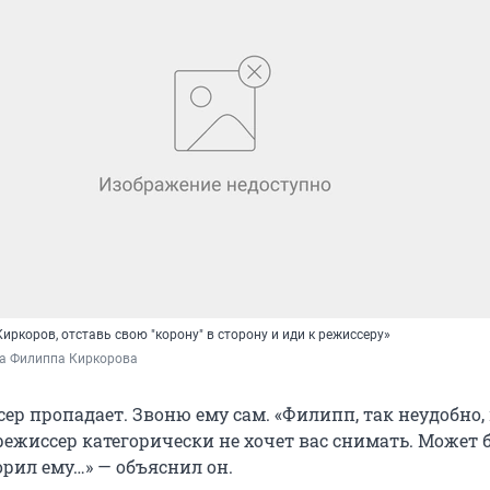
 Киркоров, отставь свою "корону" в сторону и иди к режиссеру»
ба Филиппа Киркорова
ер пропадает. Звоню ему сам. «Филипп, так неудобно, 
 режиссер категорически не хочет вас снимать. Может б
орил ему…» — объяснил он.