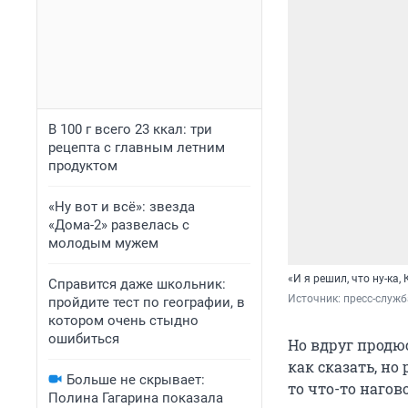
В 100 г всего 23 ккал: три
рецепта с главным летним
продуктом
«Ну вот и всё»: звезда
«Дома-2» развелась с
молодым мужем
«И я решил, что ну-ка,
Справится даже школьник:
Источник: 
пресс-служ
пройдите тест по географии, в
котором очень стыдно
ошибиться
Но вдруг продюс
как сказать, но
Больше не скрывает:
то что-то нагов
Полина Гагарина показала