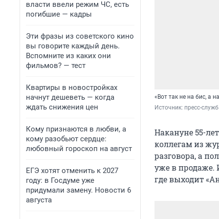
власти ввели режим ЧС, есть
погибшие — кадры
Эти фразы из советского кино
вы говорите каждый день.
Вспомните из каких они
фильмов? — тест
Квартиры в новостройках
начнут дешеветь — когда
«Вот так не на бис, а 
ждать снижения цен
Источник: 
пресс-служ
Кому признаются в любви, а
Накануне 55-ле
кому разобьют сердце:
коллегам из жу
любовный гороскоп на август
разговора, а п
уже в продаже. 
ЕГЭ хотят отменить к 2027
где выходит «А
году: в Госдуме уже
придумали замену. Новости 6
августа