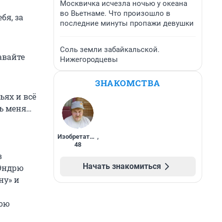
Москвичка исчезла ночью у океана
во Вьетнаме. Что произошло в
бя, за
последние минуты пропажи девушки
Соль земли забайкальской.
авайте
Нижегородцевы
ЗНАКОМСТВА
ьях и всё
ть меня…
Изобретатель
,
48
в
Начать знакомиться
 Эндрю
ну» и
вою