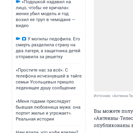
«Подушкой надавил на
лицо, чтобы не кричала»:
жених убил модель и год
возил ее труп в чемодане —
видео
У могилы педофила. Его
смерть разделила страну на
два лагеря, а защитника детей
отправила за решетку
«Простите нас за всё». С
телефона исчезнувшей в тайге
семьи Усольцевых пришло
леденящее душу сообщение
Источник: 
«Антенна-Те
«Меня годами преследует
бывшая любовница мужа: она
Вы можете полу
портит жилье и угрожает».
«Антенны-Телес
Реальная история
опубликованы в 
Нам врали, что кофе вреден?