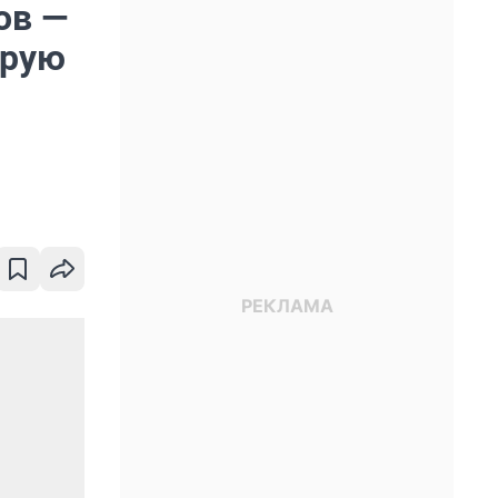
ов —
орую