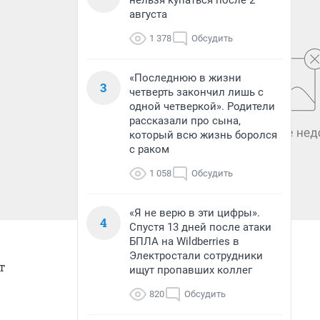
нельзя купаться после 2
августа
1 378
Обсудить
«Последнюю в жизни
3
четверть закончил лишь с
одной четверкой». Родители
рассказали про сына,
который всю жизнь боролся
с раком
1 058
Обсудить
«Я не верю в эти цифры».
4
Спустя 13 дней после атаки
БПЛА на Wildberries в
Электростали сотрудники
т
ищут пропавших коллег
820
Обсудить