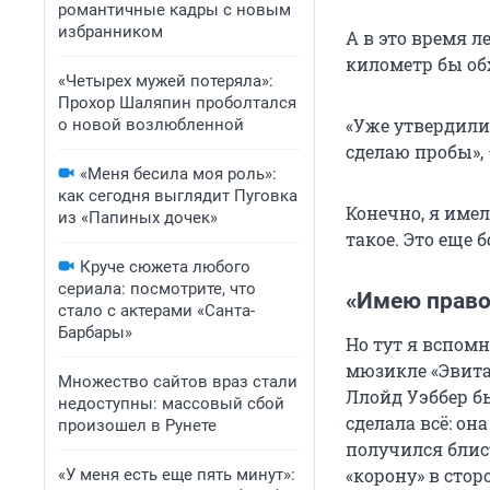
романтичные кадры с новым
избранником
А в это время л
километр бы об
«Четырех мужей потеряла»:
Прохор Шаляпин проболтался
«Уже утвердили 
о новой возлюбленной
сделаю пробы», 
«Меня бесила моя роль»:
как сегодня выглядит Пуговка
Конечно, я имел
из «Папиных дочек»
такое. Это еще
Круче сюжета любого
сериала: посмотрите, что
«Имею право
стало с актерами «Санта-
Барбары»
Но тут я вспом
мюзикле «Эвита
Множество сайтов враз стали
Ллойд Уэббер б
недоступны: массовый сбой
сделала всё: он
произошел в Рунете
получился блист
«корону» в стор
«У меня есть еще пять минут»: