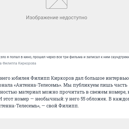
назло я попал в кино, прошел через все три фильма и записал к ним саундтрек
ба Филиппа Киркорова
тнего юбилея Филипп Киркоров дал большое интервь
рнала «Антенна-Телесемь». Мы публикуем лишь часть
олностью материал можно прочитать в свежем номере,
И этот номер — необычный: у него 55 обложек. В каждо
нтенна-Телесемь», — свой Филипп.