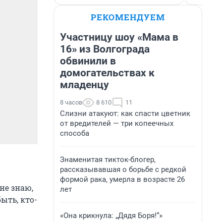
РЕКОМЕНДУЕМ
Участницу шоу «Мама в
16» из Волгограда
обвинили в
домогательствах к
младенцу
8 часов
8 610
11
Слизни атакуют: как спасти цветник
от вредителей — три копеечных
способа
Знаменитая тикток-блогер,
рассказывавшая о борьбе с редкой
формой рака, умерла в возрасте 26
не знаю,
лет
ыть, кто-
«Она крикнула: „Дядя Боря!“»