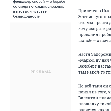
фельдшер скорой — о борьбе
со смертью, самых сложных
Прилетел в Нью
вызовах и чувстве
Этот испуганный
безысходности
что мы просто д
хочу сыграть ро
провалил пробы
шанс!» — отвеча
Настя Задорожн
«Марюс, ну дай 
Вайсберг настаи
там какой-то г
Но всё-таки он 
понял из того, 
Валентин плачет
площадку такой
валяется какая