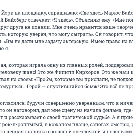
-Йорк на площадку, спрашиваю: «Где здесь Марюс Вайс
 Вайсберг отвечает: «Я здесь». Объясняю ему: «Мне по
руг друга не поняли. Мне очень нравится ваше творче
ль, которую уверен, что могу сыграть». Он говорит, что
. «Вы не дали мне задачу актерскую. Имею право на в
ю я.
ая, которая играла одну из главных ролей, поддержал
человеку шанс! Это же Филипп Киркоров. Это же наш к
вал на своем: «Пробы, которые вы прислали, не подхо
ламурный… Герой — опустившийся бомж! Это всё не про
согласился, будучи совершенно уверенным, что я ниче
что он наговорил, дал мне сцену из начала фильма, где
 и рассказывает о своей трагической судьбе. А я прие
 рок-н-ролльный, в кожаном плаще, сапогах, смотрю,
-то черная шапочка с красной звездочкой и нелепыми