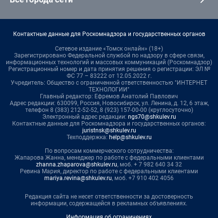
Контактные данные для Роскомнадзора и государственных органов
Сетевое издание «Томск онлайн» (18+)
Зарегистрировано Федеральной службой по надзору в сфере связи,
информационных технологий и массовых коммуникаций (Роскомнадзор)
Регистрационный номер и дата принятия решения о регистрации: ЭЛ №
ФС 77 – 83222 от 12.05.2022 г.
Учредитель: Общество с ограниченной ответственностью "ИНТЕРНЕТ
ТЕХНОЛОГИИ"
Главный редактор: Ефремов Анатолий Павлович
Адрес редакции: 630099, Россия, Новосибирск, ул. Ленина, д. 12, 6 этаж,
телефон 8 (383) 212-52-52, 8 (923) 157-00-00 (круглосуточно)
Электронный адрес редакции:
ngs70@shkulev.ru
Контактные данные для Роскомнадзора и государственных органов:
juristnsk@shkulev.ru
Техподдержка:
help@shkulev.ru
По вопросам коммерческого сотрудничества:
Жапарова Жанна, менеджер по работе с федеральными клиентами
zhanna.zhaparova@shkulev.ru
, моб. + 7 982 640 34 32
Ревина Мария, директор по работе с федеральными клиентами
mariya.revina@shkulev.ru
, моб. +7 910 402 4056
Редакция сайта не несет ответственности за достоверность
информации, содержащейся в рекламных объявлениях.
Информация об ограничениях