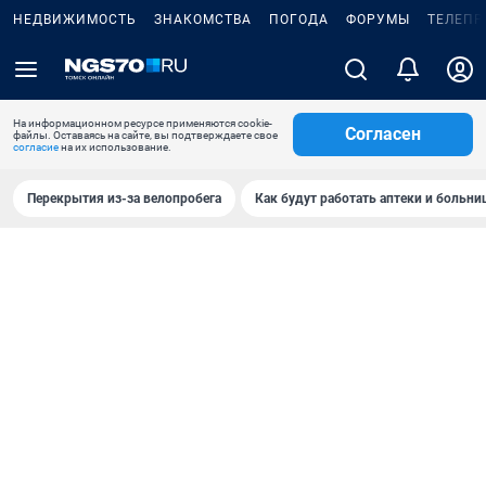
НЕДВИЖИМОСТЬ
ЗНАКОМСТВА
ПОГОДА
ФОРУМЫ
ТЕЛЕПР
На информационном ресурсе применяются cookie-
Согласен
файлы. Оставаясь на сайте, вы подтверждаете свое
согласие
на их использование.
Перекрытия из-за велопробега
Как будут работать аптеки и больн