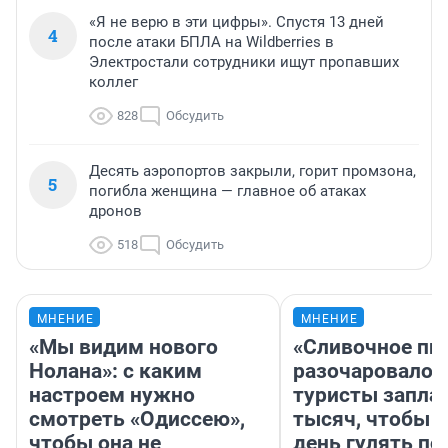
«Я не верю в эти цифры». Спустя 13 дней
4
после атаки БПЛА на Wildberries в
Электростали сотрудники ищут пропавших
коллег
828
Обсудить
Десять аэропортов закрыли, горит промзона,
5
погибла женщина — главное об атаках
дронов
518
Обсудить
МНЕНИЕ
МНЕНИЕ
«Мы видим нового
«Сливочное пи
Нолана»: с каким
разочаровало»
настроем нужно
туристы запла
смотреть «Одиссею»,
тысяч, чтобы 
чтобы она не
день гулять по