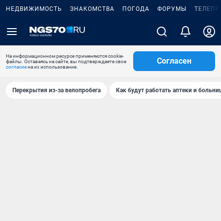
НЕДВИЖИМОСТЬ
ЗНАКОМСТВА
ПОГОДА
ФОРУМЫ
ТЕЛЕПР
На информационном ресурсе применяются cookie-
Согласен
файлы. Оставаясь на сайте, вы подтверждаете свое
согласие
на их использование.
Перекрытия из-за велопробега
Как будут работать аптеки и больн