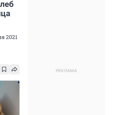
хлеб
ица
ня 2021