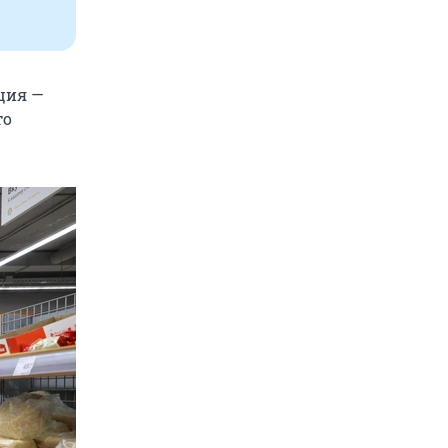
яция —
то