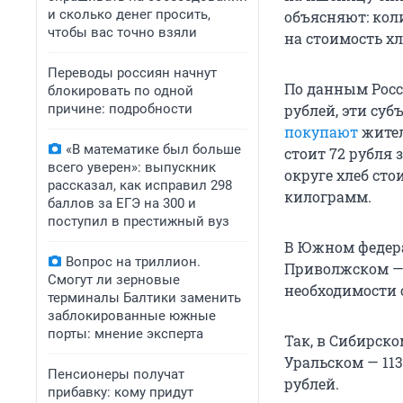
и сколько денег просить,
объясняют: кол
чтобы вас точно взяли
на стоимость хл
Переводы россиян начнут
По данным Росс
блокировать по одной
причине: подробности
рублей, эти су
покупают
жител
«В математике был больше
стоит 72 рубля
всего уверен»: выпускник
округе хлеб сто
рассказал, как исправил 298
килограмм.
баллов за ЕГЭ на 300 и
поступил в престижный вуз
В Южном федерал
Вопрос на триллион.
Приволжском — 
Смогут ли зерновые
необходимости с
терминалы Балтики заменить
заблокированные южные
порты: мнение эксперта
Так, в Сибирско
Уральском — 113
Пенсионеры получат
рублей.
прибавку: кому придут