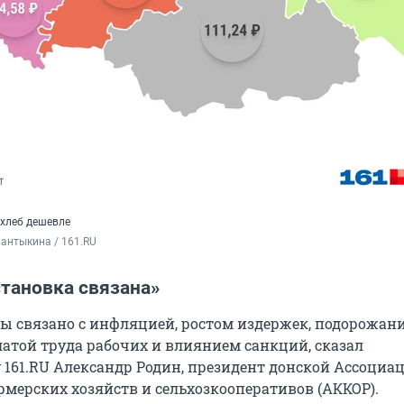
 хлеб дешевле
антыкина / 161.RU
становка связана»
 связано с инфляцией, ростом издержек, подорожан
латой труда рабочих и влиянием санкций, сказал
 161.RU Александр Родин, президент донской Ассоциа
рмерских хозяйств и сельхозкооперативов (АККОР).