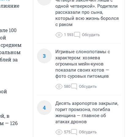
четверть закончил лишь с
влияние
одной четверкой». Родители
рассказали про сына,
который всю жизнь боролся
с раком
вле 100
1 593
Обсудить
гой
 среднем
Игривые слонопотамы с
еральном
3
характером: хозяева
ублей
за
огромных мейн-кунов
показали своих котов —
фото суровых питомцев
580
Обсудить
вой
Десять аэропортов закрыли,
4
горит промзона, погибла
й, в
женщина — главное об
атаках дронов
м — 126
575
Обсудить