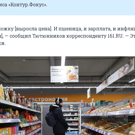
са «Контур.Фокус».
ожку [выросла цена]. И пшеница, и зарплата, и инфл
я], — сообщил Тютюнников корреспонденту 161.RU. — Э
ки.