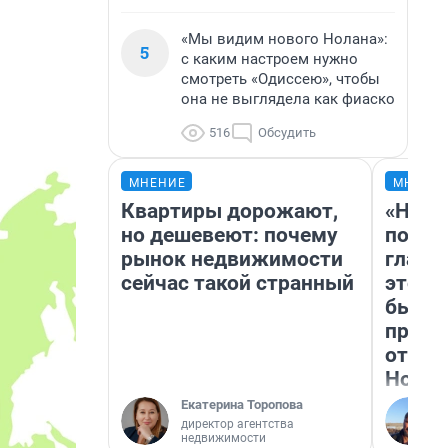
«Мы видим нового Нолана»:
5
с каким настроем нужно
смотреть «Одиссею», чтобы
она не выглядела как фиаско
516
Обсудить
МНЕНИЕ
МНЕНИ
Квартиры дорожают,
«Нико
но дешевеют: почему
побед
рынок недвижимости
главн
сейчас такой странный
этого
бьет 
прока
отзыв
Нолан
Екатерина Торопова
директор агентства
недвижимости