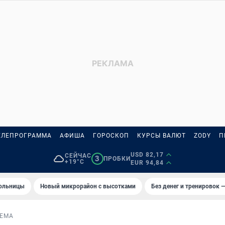
ЕЛЕПРОГРАММА
АФИША
ГОРОСКОП
КУРСЫ ВАЛЮТ
ZODY
П
USD 82,17
СЕЙЧАС
3
ПРОБКИ
+19°C
EUR 94,84
больницы
Новый микрорайон с высотками
Без денег и тренировок —
ЕМА