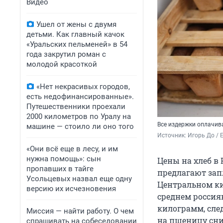
Видео
Ушел от жены с двумя
детьми. Как главный качок
«Уральских пельменей» в 54
года закрутил роман с
молодой красоткой
«Нет некрасивых городов,
есть недофинансированные».
Путешественники проехали
2000 километров по Уралу на
Все издержки оплачив
машине — стоило ли оно того
Источник: 
Игорь До / 
«Они всё еще в лесу, и им
нужна помощь»: сын
Цены на хлеб в 
пропавших в тайге
предлагают зап
Усольцевых назвал еще одну
Центральном ки
версию их исчезновения
среднем россиян
килограмм, след
Миссия — найти работу. О чем
на пшеницу сн
спрашивать на собеседовании