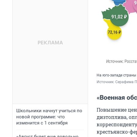
На юго-западе страны
Источник: 
Серафима П
«Военная об
Повышение цены
Школьники начнут учиться по
дизтоплива, оп
новой программе: что
изменится с 1 сентября
корреспонденту
крестьянско-фе
«Август будет еще довольно