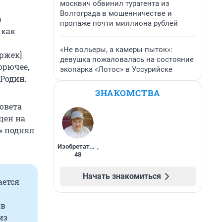
москвич обвинил турагента из
Волгограда в мошенничестве и
о
пропаже почти миллиона рублей
 как
«Не вольеры, а камеры пыток»:
ержек]
девушка пожаловалась на состояние
горючее,
экопарка «Лотос» в Уссурийске
 Родин.
ЗНАКОМСТВА
овета
цен на
» поднял
Изобретатель
,
48
Начать знакомиться
ается
ов
из