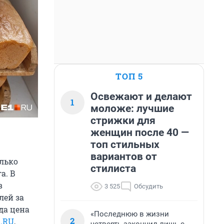
ТОП 5
Освежают и делают
1
моложе: лучшие
стрижки для
женщин после 40 —
топ стильных
вариантов от
олько
стилиста
а. В
в
3 525
Обсудить
лей за
да цена
«Последнюю в жизни
2
1.RU
,