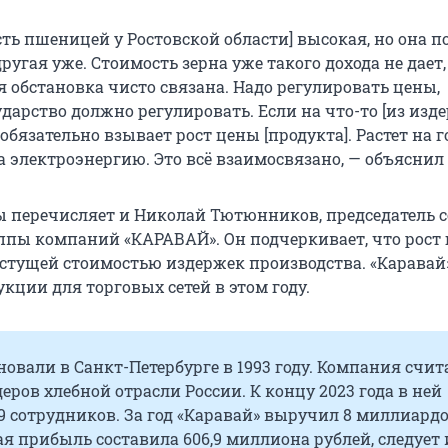
ть пшеницей у Ростовской области] высокая, но она п
ругая уже. Стоимость зерна уже такого дохода не дает,
 обстановка чисто связана. Надо регулировать цены,
ударство должно регулировать. Если на что-то [из изд
о обязательно взывает рост цены [продукта]. Растет на 
а электроэнергию. Это всё взаимосвязано, — объяснил
 перечисляет и Николай Тютюнников, председатель с
ппы компаний «КАРАВАЙ». Он подчеркивает, что рост 
растущей стоимостью издержек производства. «Каравай
кции для торговых сетей в этом году.
новали в Санкт-Петербурге в 1993 году. Компания счит
еров хлебной отрасли России. К концу 2023 года в ней
9 сотрудников. За год «Каравай» выручил
8 миллиард
тая прибыль составила
606,9 миллиона
рублей, следует 