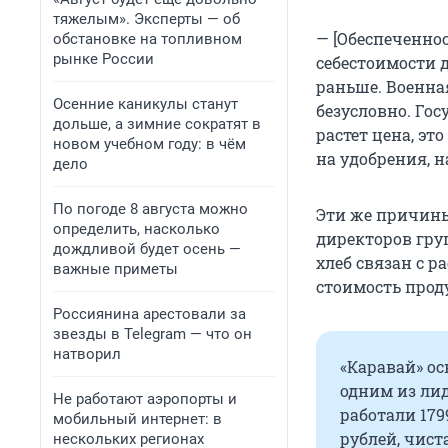
тяжелым». Эксперты — об
— [Обеспеченнос
обстановке на топливном
рынке России
себестоимости д
раньше. Военная
Осенние каникулы станут
безусловно. Гос
дольше, а зимние сократят в
растет цена, эт
новом учебном году: в чём
на удобрения, н
дело
По погоде 8 августа можно
Эти же причины
определить, насколько
директоров гру
дождливой будет осень —
хлеб связан с 
важные приметы
стоимость проду
Россиянина арестовали за
звезды в Telegram — что он
натворил
«Каравай» ос
одним из лид
Не работают аэропорты и
работали 179
мобильный интернет: в
рублей, чис
нескольких регионах