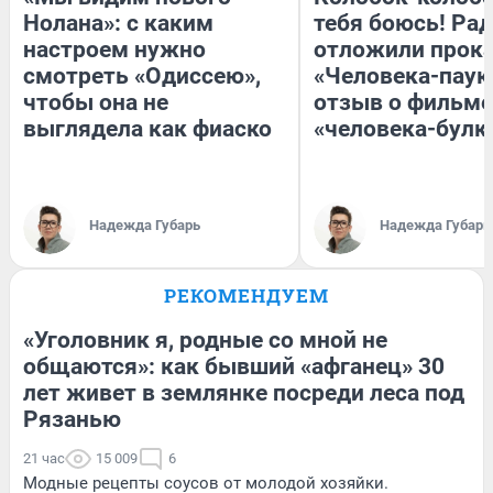
Нолана»: с каким
тебя боюсь! Рад
настроем нужно
отложили прок
смотреть «Одиссею»,
«Человека-паук
чтобы она не
отзыв о фильме
выглядела как фиаско
«человека-булк
Надежда Губарь
Надежда Губарь
РЕКОМЕНДУЕМ
«Уголовник я, родные со мной не
общаются»: как бывший «афганец» 30
лет живет в землянке посреди леса под
Рязанью
21 час
15 009
6
Модные рецепты соусов от молодой хозяйки.