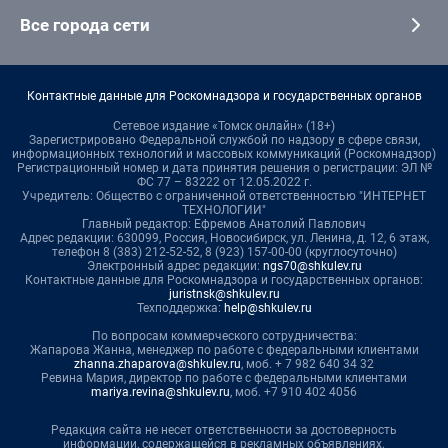
Все города сети
Контактные данные для Роскомнадзора и государственных органов
Сетевое издание «Томск онлайн» (18+)
Зарегистрировано Федеральной службой по надзору в сфере связи,
информационных технологий и массовых коммуникаций (Роскомнадзор)
Регистрационный номер и дата принятия решения о регистрации: ЭЛ №
ФС 77 – 83222 от 12.05.2022 г.
Учредитель: Общество с ограниченной ответственностью "ИНТЕРНЕТ
ТЕХНОЛОГИИ"
Главный редактор: Ефремов Анатолий Павлович
Адрес редакции: 630099, Россия, Новосибирск, ул. Ленина, д. 12, 6 этаж,
телефон 8 (383) 212-52-52, 8 (923) 157-00-00 (круглосуточно)
Электронный адрес редакции:
ngs70@shkulev.ru
Контактные данные для Роскомнадзора и государственных органов:
juristnsk@shkulev.ru
Техподдержка:
help@shkulev.ru
По вопросам коммерческого сотрудничества:
Жапарова Жанна, менеджер по работе с федеральными клиентами
zhanna.zhaparova@shkulev.ru
, моб. + 7 982 640 34 32
Ревина Мария, директор по работе с федеральными клиентами
mariya.revina@shkulev.ru
, моб. +7 910 402 4056
Редакция сайта не несет ответственности за достоверность
информации, содержащейся в рекламных объявлениях.