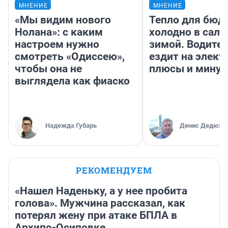
МНЕНИЕ
МНЕНИЕ
«Мы видим нового
Тепло для бюд
Нолана»: с каким
холодно в сало
настроем нужно
зимой. Водител
смотреть «Одиссею»,
ездит на элект
чтобы она не
плюсы и мину
выглядела как фиаско
Надежда Губарь
Денис Дедюхи
РЕКОМЕНДУЕМ
«Нашел Наденьку, а у нее пробита
голова». Мужчина рассказал, как
потерял жену при атаке БПЛА в
Архипо-Осиповке