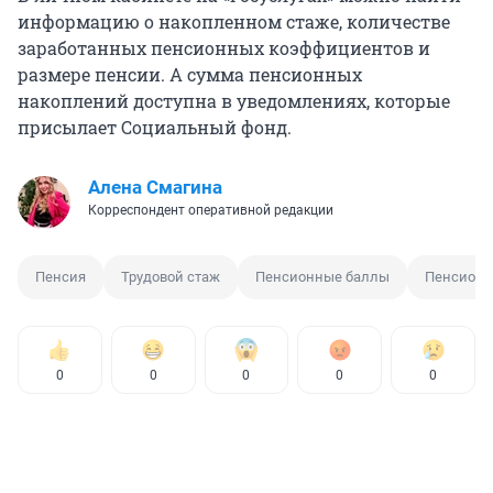
информацию о накопленном стаже, количестве
заработанных пенсионных коэффициентов и
размере пенсии. А сумма пенсионных
накоплений доступна в уведомлениях, которые
присылает Социальный фонд.
Алена Смагина
Корреспондент оперативной редакции
Пенсия
Трудовой стаж
Пенсионные баллы
Пенсионн
0
0
0
0
0