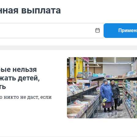
нная выплата
Примен
рые нельзя
жать детей,
ть
 никто не даст, если