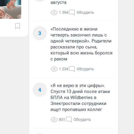
августа
1 394
Обсудить
«Последнюю в жизни
3
четверть закончил лишь с
одной четверкой». Родители
рассказали про сына,
который всю жизнь боролся
с раком
1 234
Обсудить
«Я не верю в эти цифры».
4
Спустя 13 дней после атаки
БПЛА на Wildberries в
Электростали сотрудники
ищут пропавших коллег
851
Обсудить