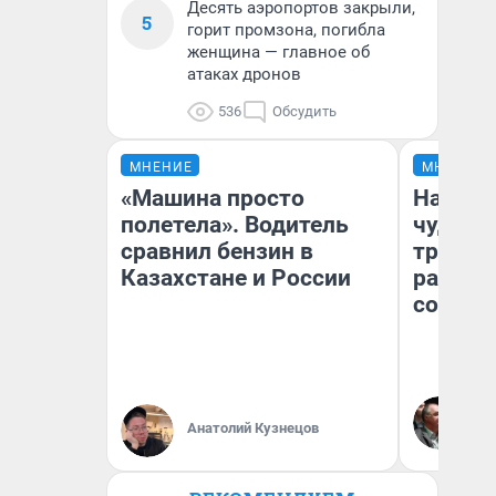
Десять аэропортов закрыли,
5
горит промзона, погибла
женщина — главное об
атаках дронов
536
Обсудить
МНЕНИЕ
МНЕНИЕ
«Машина просто
Наслед
полетела». Водитель
чудом 
сравнил бензин в
трансп
Казахстане и России
разнес
советс
Ол
Бл
Анатолий Кузнецов
вл
би