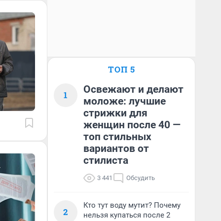
ТОП 5
Освежают и делают
1
моложе: лучшие
стрижки для
женщин после 40 —
топ стильных
вариантов от
стилиста
3 441
Обсудить
Кто тут воду мутит? Почему
2
нельзя купаться после 2