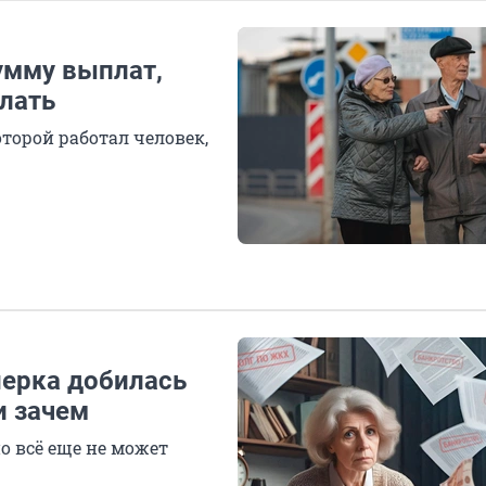
умму выплат,
елать
торой работал человек,
нерка добилась
и зачем
о всё еще не может