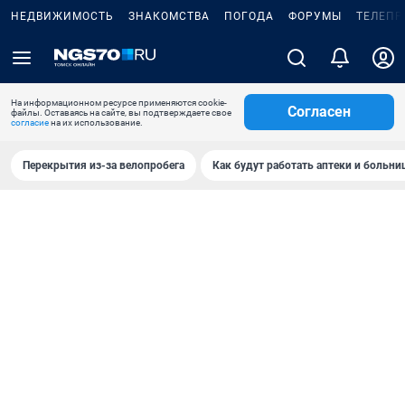
НЕДВИЖИМОСТЬ
ЗНАКОМСТВА
ПОГОДА
ФОРУМЫ
ТЕЛЕПР
На информационном ресурсе применяются cookie-
Согласен
файлы. Оставаясь на сайте, вы подтверждаете свое
согласие
на их использование.
Перекрытия из-за велопробега
Как будут работать аптеки и больн