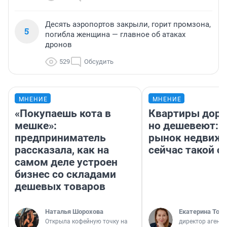
Десять аэропортов закрыли, горит промзона,
5
погибла женщина — главное об атаках
дронов
529
Обсудить
МНЕНИЕ
МНЕНИЕ
«Покупаешь кота в
Квартиры дор
мешке»:
но дешевеют: 
предприниматель
рынок недвиж
рассказала, как на
сейчас такой 
самом деле устроен
бизнес со складами
дешевых товаров
Наталья Шорохова
Екатерина Торо
Открыла кофейную точку на
директор агентс