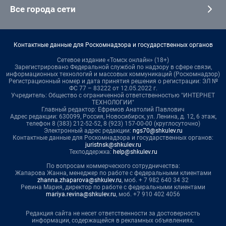
Все города сети
Контактные данные для Роскомнадзора и государственных органов
Сетевое издание «Томск онлайн» (18+)
Зарегистрировано Федеральной службой по надзору в сфере связи,
информационных технологий и массовых коммуникаций (Роскомнадзор)
Регистрационный номер и дата принятия решения о регистрации: ЭЛ №
ФС 77 – 83222 от 12.05.2022 г.
Учредитель: Общество с ограниченной ответственностью "ИНТЕРНЕТ
ТЕХНОЛОГИИ"
Главный редактор: Ефремов Анатолий Павлович
Адрес редакции: 630099, Россия, Новосибирск, ул. Ленина, д. 12, 6 этаж,
телефон 8 (383) 212-52-52, 8 (923) 157-00-00 (круглосуточно)
Электронный адрес редакции:
ngs70@shkulev.ru
Контактные данные для Роскомнадзора и государственных органов:
juristnsk@shkulev.ru
Техподдержка:
help@shkulev.ru
По вопросам коммерческого сотрудничества:
Жапарова Жанна, менеджер по работе с федеральными клиентами
zhanna.zhaparova@shkulev.ru
, моб. + 7 982 640 34 32
Ревина Мария, директор по работе с федеральными клиентами
mariya.revina@shkulev.ru
, моб. +7 910 402 4056
Редакция сайта не несет ответственности за достоверность
информации, содержащейся в рекламных объявлениях.