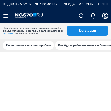
НЕДВИЖИМОСТЬ
ЗНАКОМСТВА
ПОГОДА
ФОРУМЫ
ТЕЛЕПР
На информационном ресурсе применяются cookie-
Согласен
файлы. Оставаясь на сайте, вы подтверждаете свое
согласие
на их использование.
Перекрытия из-за велопробега
Как будут работать аптеки и больн