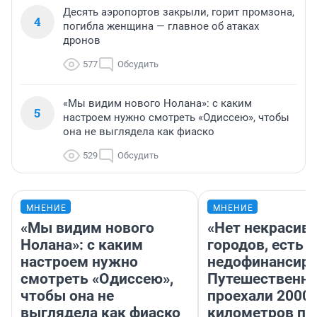
Десять аэропортов закрыли, горит промзона,
4
погибла женщина — главное об атаках
дронов
577
Обсудить
«Мы видим нового Нолана»: с каким
5
настроем нужно смотреть «Одиссею», чтобы
она не выглядела как фиаско
529
Обсудить
МНЕНИЕ
МНЕНИЕ
«Мы видим нового
«Нет некрасив
Нолана»: с каким
городов, есть
настроем нужно
недофинансиро
смотреть «Одиссею»,
Путешественн
чтобы она не
проехали 2000
выглядела как фиаско
километров по 