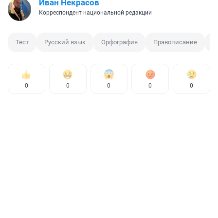
Иван Некрасов
Корреспондент национальной редакции
Тест
Русский язык
Орфография
Правописание
Р
0
0
0
0
0