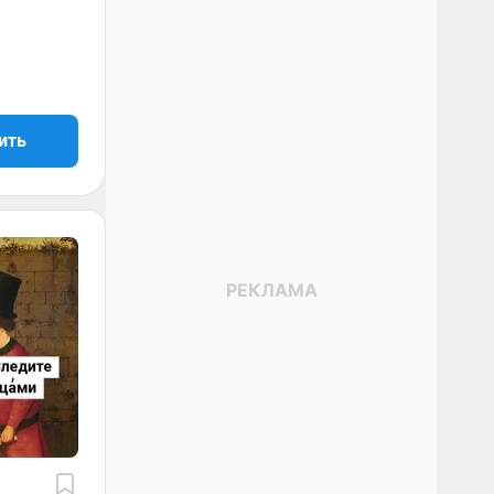
.
ить