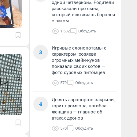
одной четверкой». Родители
рассказали про сына,
который всю жизнь боролся
с раком
1 582
Обсудить
Игривые слонопотамы с
3
характером: хозяева
огромных мейн-кунов
показали своих котов —
фото суровых питомцев
579
Обсудить
Десять аэропортов закрыли,
4
горит промзона, погибла
женщина — главное об
атаках дронов
570
Обсудить