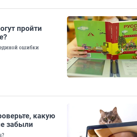
могут пройти
е?
з единой ошибки
роверьте, какую
не забыли
ы?