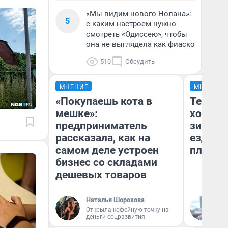
«Мы видим нового Нолана»:
5
с каким настроем нужно
смотреть «Одиссею», чтобы
она не выглядела как фиаско
510
Обсудить
МНЕНИЕ
МНЕНИЕ
«Покупаешь кота в
Тепло 
мешке»:
холодн
предприниматель
зимой.
рассказала, как на
ездит н
самом деле устроен
плюсы 
бизнес со складами
дешевых товаров
Наталья Шорохова
Д
Открыла кофейную точку на
деньги соцразвития