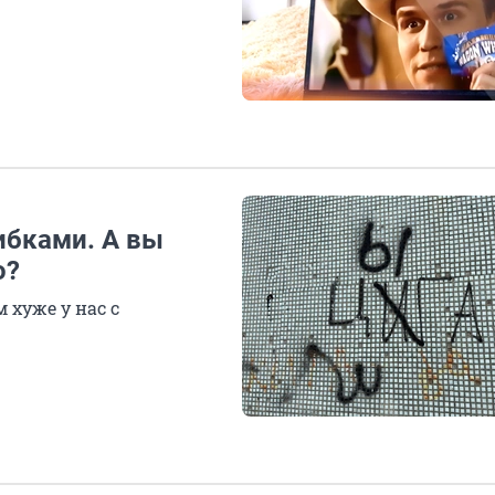
ибками. А вы
о?
 хуже у нас с