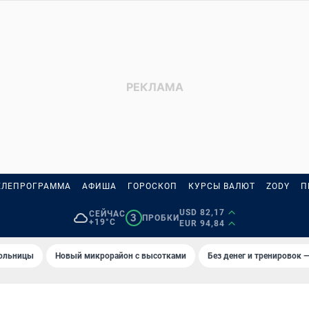
ЕЛЕПРОГРАММА
АФИША
ГОРОСКОП
КУРСЫ ВАЛЮТ
ZODY
П
USD 82,17
СЕЙЧАС
3
ПРОБКИ
+19°C
EUR 94,84
больницы
Новый микрорайон с высотками
Без денег и тренировок —