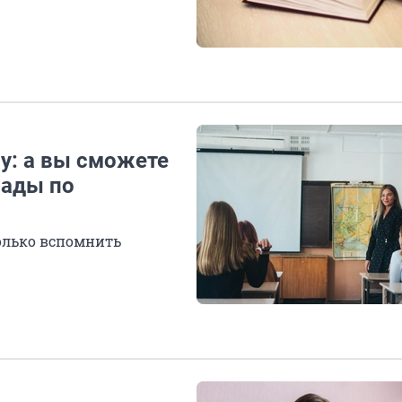
у: а вы сможете
иады по
только вспомнить