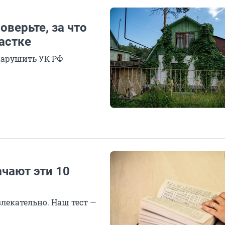
верьте, за что
астке
нарушить УК РФ
ачают эти 10
лекательно. Наш тест —