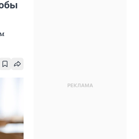
тобы
ам