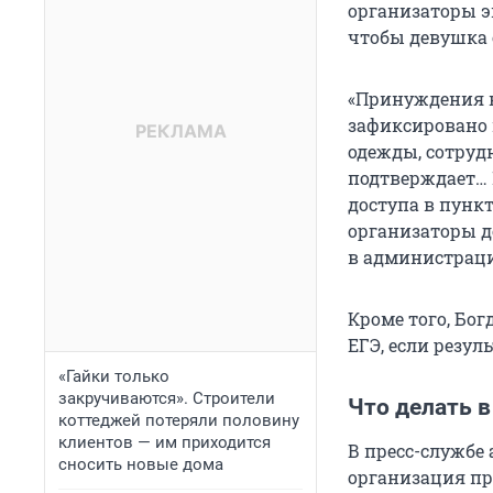
организаторы э
чтобы девушка 
«Принуждения к
зафиксировано 
одежды, сотрудн
подтверждает… 
доступа в пунк
организаторы д
в администраци
Кроме того, Бог
ЕГЭ, если резуль
«Гайки только
закручиваются». Строители
Что делать в
коттеджей потеряли половину
клиентов — им приходится
В пресс-службе
сносить новые дома
организация пр