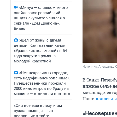
«Минус — слишком много
спойлеров»: российский
ниндзя-скульптор снялся в
сериале «Дом Дракона».
Видео
Ушел от жены с двумя
детьми. Как главный качок
«Уральских пельменей» в 54
года закрутил роман с
молодой красоткой
Источник: 
Александр 
«Нет некрасивых городов,
есть недофинансированные».
В Санкт-Петерб
Путешественники проехали
нижнее белье д
2000 километров по Уралу на
металлодетекто
машине — стоило ли оно того
Наши
коллеги и
«Они всё еще в лесу, и им
нужна помощь»: сын
«Несовершен
пропавших в тайге