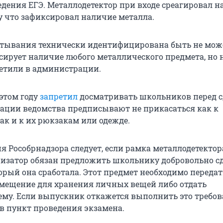
дения ЕГЭ. Металлодетектор при входе среагировал н
у что зафиксировал наличие металла.
тывания технически идентифицирована быть не може
сирует наличие любого металлического предмета, но н
метили в администрации.
 этом году
запретил
досматривать школьников перед 
дации ведомства предписывают не прикасаться как к
ак и к их рюкзакам или одежде.
я Рособрнадзора следует, если рамка металлодетектор
анизатор обязан предложить школьнику добровольно с
орый она сработала. Этот предмет необходимо передат
мещение для хранения личных вещей либо отдать
у. Если выпускник откажется выполнить это требова
 в пункт проведения экзамена.