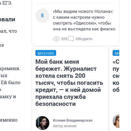
 ЕГЭ.
«Мы видим нового Нолана»:
5
с каким настроем нужно
овали
смотреть «Одиссею», чтобы
она не выглядела как фиаско
ал, что
523
Обсудить
же
МНЕНИЕ
МНЕНИ
Мой банк меня
«Спут
бережет. Журналист
пургу»
времени.
хотела снять 200
смерт
ных
тысяч, чтобы погасить
котор
. Ей было
кредит, — к ней домой
обнар
о
приехала служба
рамку и
безопасности
 именно
Ксения Владимирская
Автор мнения