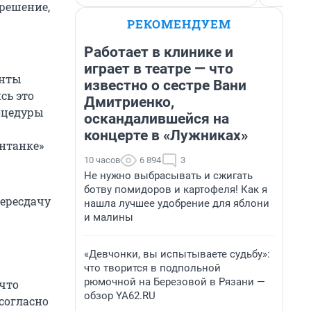
решение,
РЕКОМЕНДУЕМ
Работает в клинике и
играет в театре — что
енты
известно о сестре Вани
сь это
Дмитриенко,
оцедуры
оскандалившейся на
концерте в «Лужниках»
нтанке»
10 часов
6 894
3
Не нужно выбрасывать и сжигать
ботву помидоров и картофеля! Как я
пересдачу
нашла лучшее удобрение для яблони
и малины
«Девчонки, вы испытываете судьбу»:
что творится в подпольной
рюмочной на Березовой в Рязани —
что
обзор YA62.RU
согласно