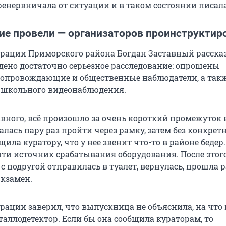
ренервничала от ситуации и в таком состоянии писала
ие провели — организаторов проинструктир
рации Приморского района Богдан Заставный рассказ
дено достаточно серьезное расследование: опрошены
сопровождающие и общественные наблюдатели, а так
 школьного видеонаблюдения.
авного, всё произошло за очень короткий промежуток 
лась пару раз пройти через рамку, затем без конкрет
ила куратору, что у нее звенит что-то в районе бедер
ти источник срабатывания оборудования. После этог
с подругой отправилась в туалет, вернулась, прошла 
экзамен.
рации заверил, что выпускница не объяснила, на что
таллодетектор. Если бы она сообщила кураторам, то