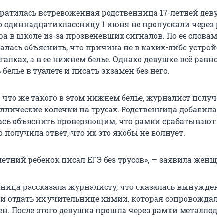
братилась встревоженная родственница 17-летней дев
о одиннадцатиклассницу 1 июня не пропускали через
а в школе из-за прозвеневших сигналов. По ее словам
лась объяснить, что причина не в каких-либо устрой
алках, а в ее нижнем белье. Однако девушке всё равн
белье в туалете и писать экзамен без него.
, что же такого в этом нижнем белье, журналист получ
ллические колечки на трусах. Родственница добавила,
сь объяснить проверяющим, что рамки срабатывают
о получила ответ, что их это якобы не волнует.
етний ребенок писал ЕГЭ без трусов», — заявила женщ
ница рассказала журналисту, что оказалась вынужде
е и отдать их учительнице химии, которая сопровожда
н. После этого девушка прошла через рамки металлод