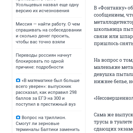
Усольцевых назвал еще одну
В «Фонтанку» о
версию их исчезновения
сообщением, чт
металлодетектор
Миссия — найти работу. О чем
школьница пыта
спрашивать на собеседовании
связи или шпарг
и сколько денег просить,
чтобы вас точно взяли
пришлось снять 
Переводы россиян начнут
На вопрос о том
блокировать по одной
маленькие мета
причине: подробности
девушка пытала
«В математике был больше
нижнее белье, н
всего уверен»: выпускник
рассказал, как исправил 298
«Несовершеннол
баллов за ЕГЭ на 300 и
поступил в престижный вуз
Сама же выпуск
Вопрос на триллион.
трусы в туалет
Смогут ли зерновые
сдающих экзаме
терминалы Балтики заменить