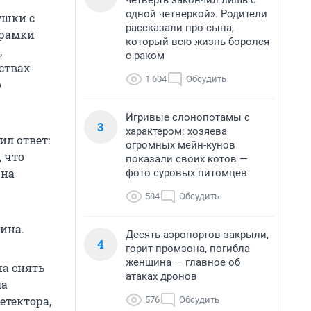
четверть закончил лишь с
одной четверкой». Родители
ушки с
рассказали про сына,
 рамки
который всю жизнь боролся
,
с раком
ствах
1 604
Обсудить
о
Игривые слонопотамы с
3
характером: хозяева
ил ответ:
огромных мейн-кунов
 что
показали своих котов —
 на
фото суровых питомцев
584
Обсудить
ина.
Десять аэропортов закрыли,
4
горит промзона, погибла
женщина — главное об
на снять
атаках дронов
ла
етектора,
576
Обсудить