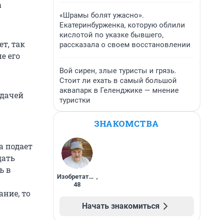
а
«Шрамы болят ужасно».
Екатеринбурженка, которую облили
кислотой по указке бывшего,
т, так
рассказала о своем восстановлении
е его
Вой сирен, злые туристы и грязь.
Стоит ли ехать в самый большой
аквапарк в Геленджике — мнение
сдачей
туристки
ЗНАКОМСТВА
а подает
дать
ь в
Изобретатель
,
48
ние, то
Начать знакомиться