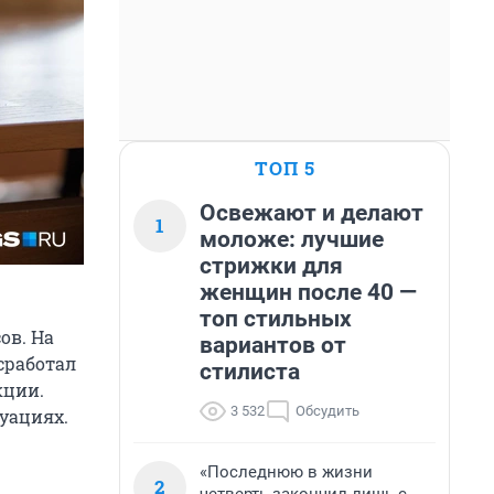
ТОП 5
Освежают и делают
1
моложе: лучшие
стрижки для
женщин после 40 —
топ стильных
ов. На
вариантов от
сработал
стилиста
кции.
3 532
Обсудить
уациях.
«Последнюю в жизни
2