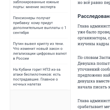
заблокированные южные
но всё равно пе
порты: мнение эксперта
Расследован
Пенсионеры получат
прибавку: кому придут
Глава админист
дополнительные выплаты с 1
уже было прове
сентября
организаторы, 
изучены кадры
Путин вывел крипту из тени.
Что изменит новый закон о
легализации цифровых валют
По словам Заст
в России
Девушка попыта
уточнений сообщ
На Кубани горит НПЗ из-за
атаки беспилотников: есть
предложено най
пострадавшие. Главное о
девушка вместе 
ночных налетах
начала писать 
Глава админист
срабатывает ме