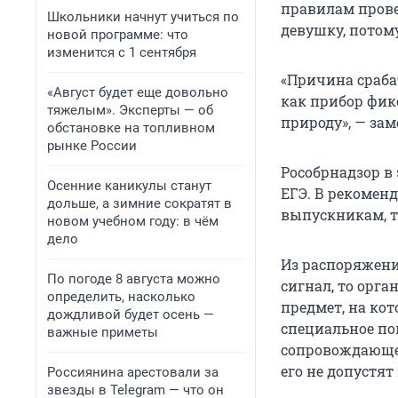
правилам прове
Школьники начнут учиться по
девушку, потом
новой программе: что
изменится с 1 сентября
«Причина сраба
«Август будет еще довольно
как прибор фик
тяжелым». Эксперты — об
природу», — за
обстановке на топливном
рынке России
Рособрнадзор в
Осенние каникулы станут
ЕГЭ. В рекомен
дольше, а зимние сократят в
выпускникам, т
новом учебном году: в чём
дело
Из распоряжени
По погоде 8 августа можно
сигнал, то орг
определить, насколько
предмет, на кот
дождливой будет осень —
специальное по
важные приметы
сопровождающем
его не допустят
Россиянина арестовали за
звезды в Telegram — что он