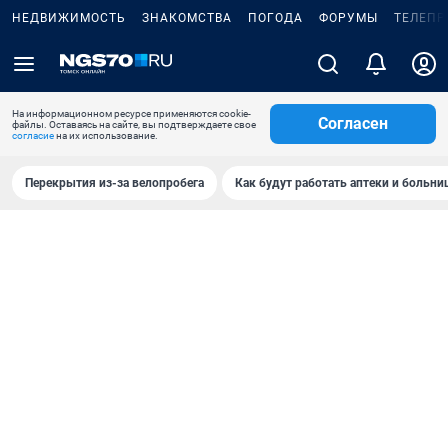
НЕДВИЖИМОСТЬ
ЗНАКОМСТВА
ПОГОДА
ФОРУМЫ
ТЕЛЕПР
На информационном ресурсе применяются cookie-
Согласен
файлы. Оставаясь на сайте, вы подтверждаете свое
согласие
на их использование.
Перекрытия из-за велопробега
Как будут работать аптеки и больн