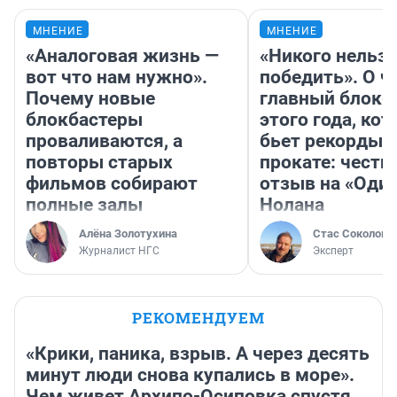
МНЕНИЕ
МНЕНИЕ
«Аналоговая жизнь —
«Никого нельз
вот что нам нужно».
победить». О ч
Почему новые
главный блокб
блокбастеры
этого года, ко
проваливаются, а
бьет рекорды 
повторы старых
прокате: честн
фильмов собирают
отзыв на «Оди
полные залы
Нолана
Алёна Золотухина
Стас Соколов
Журналист НГС
Эксперт
РЕКОМЕНДУЕМ
«Крики, паника, взрыв. А через десять
минут люди снова купались в море».
Чем живет Архипо-Осиповка спустя