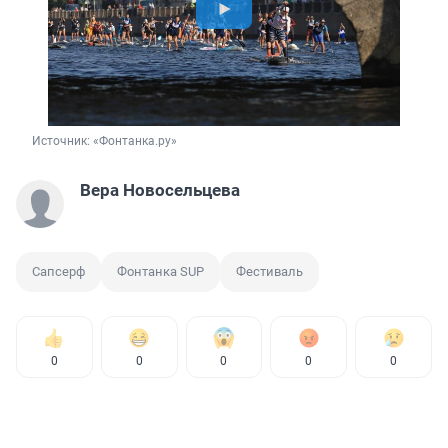
Источник: 
«Фонтанка.ру»
Вера Новосельцева
Сапсерф
Фонтанка SUP
Фестиваль
0
0
0
0
0