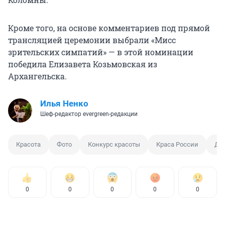
Кроме того, на основе комментариев под прямой
трансляцией церемонии выбрали «Мисс
зрительских симпатий» — в этой номинации
победила Елизавета Козьмовская из
Архангельска.
Илья Ненко
Шеф-редактор evergreen-редакции
Красота
Фото
Конкурс красоты
Краса России
Де
0
0
0
0
0