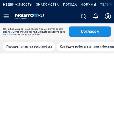
НЕДВИЖИМОСТЬ
ЗНАКОМСТВА
ПОГОДА
ФОРУМЫ
ТЕЛЕПР
На информационном ресурсе применяются cookie-
Согласен
файлы. Оставаясь на сайте, вы подтверждаете свое
согласие
на их использование.
Перекрытия из-за велопробега
Как будут работать аптеки и больн