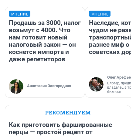
МНЕНИЕ
МНЕНИЕ
Продашь за 3000, налог
Наследие, кото
возьмут с 4000. Что
чудом не разва
нам готовит новый
транспортный 
налоговый закон — он
разнес миф о 
коснется импорта и
советских доро
даже репетиторов
Олег Арефьев
Блогер, предпри
Анастасия Завгородняя
владелец в тра
бизнесе
РЕКОМЕНДУЕМ
Как приготовить фаршированные
перцы — простой рецепт от