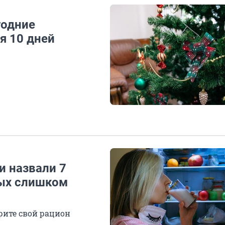
годние
я 10 дней
и назвали 7
рых слишком
рите свой рацион